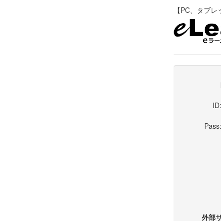
【PC、タブレット
ID
Pass
外部