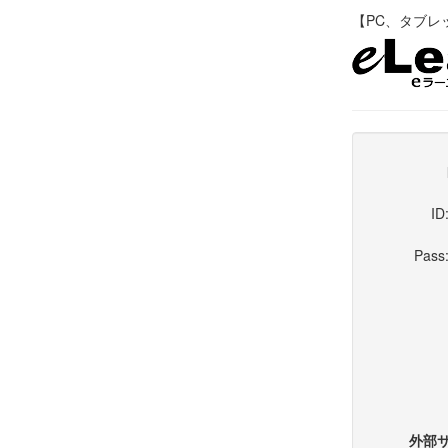
【PC、タブレット
ID
Pass
外部