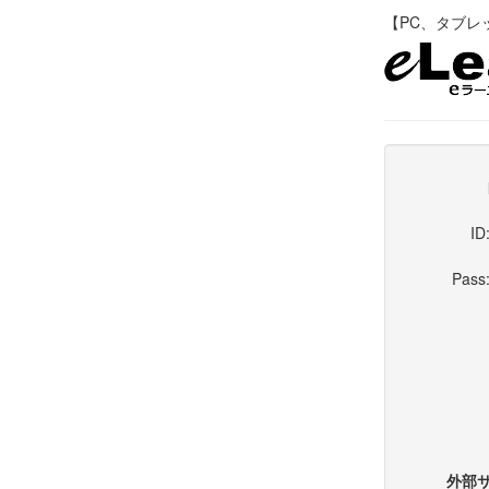
【PC、タブレット
ID
Pass
外部