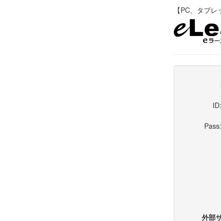
【PC、タブレット
ID
Pass
外部