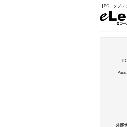
【PC、タブレット
ID
Pass
外部