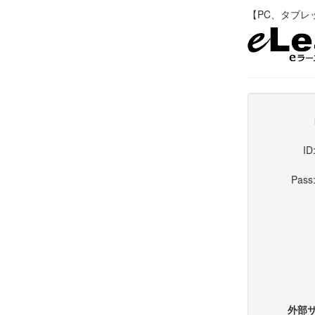
【PC、タブレット
ID
Pass
外部