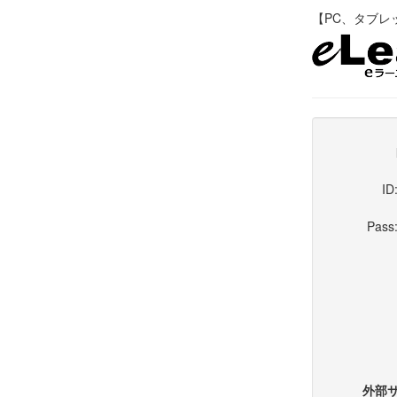
【PC、タブレット
ID
Pass
外部