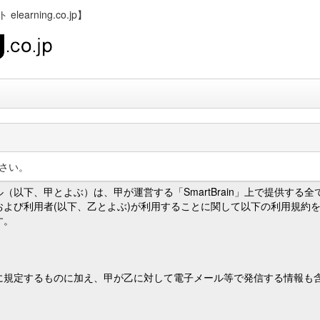
rning.co.jp】
さい。