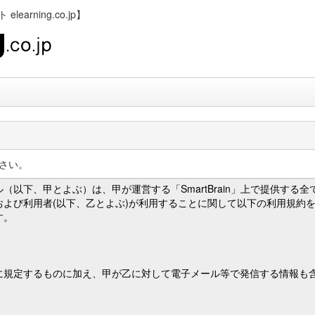
rning.co.jp】
さい。