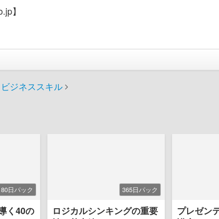
.jp】
ビジネススキル
180日パック
365日パック
導く40の
ロジカルシンキングの重要
プレゼン