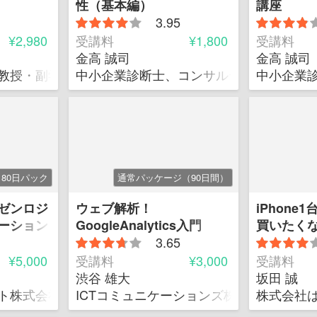
性（基本編）
講座
3.95
¥2,980
受講料
¥1,800
受講料
金高 誠司
金高 誠司
教授・副学長、NPO学習学協会代表理事、NPOハロー
中小企業診断士、コンサルティング会社
中小企業
180日パック
通常パッケージ（90日間）
ゼンロジ
ウェブ解析！
iPhone
ーション
GoogleAnalytics入門
買いたく
3.65
習形式）
¥5,000
受講料
¥3,000
受講料
渋谷 雄大
坂田 誠
ト株式会社
ICTコミュニケーションズ株式会社
株式会社