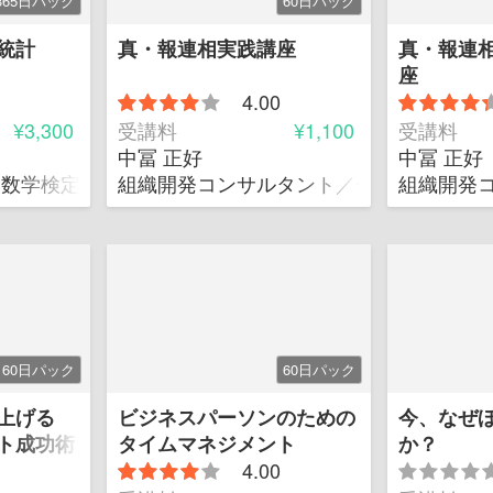
365日パック
60日パック
統計
真・報連相実践講座
真・報連
座
4.00
¥3,300
受講料
¥1,100
受講料
中冨 正好
中冨 正好
本数学検定協会 企画開発部チーフ
組織開発コンサルタント／一般社団法人
組織開発
60日パック
60日パック
上げる
ビジネスパーソンのための
今、なぜ
ト成功術
タイムマネジメント
か？
4.00