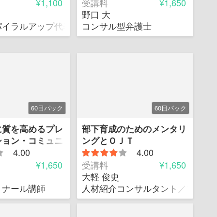
¥1,100
受講料
¥1,650
野口 大
取締役
パイラルアップ代表取締役 一般社団法人日本ほめ育協
コンサル型弁護士
60日パック
60日パック
に質を高めるプレ
部下育成のためのメンタリ
ション・コミュニ
ングとＯＪＴ
ン
4.00
4.00
¥1,650
受講料
¥1,650
大軽 俊史
ミナール講師
人材紹介コンサルタント／アクテ