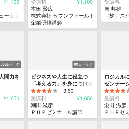
¥1,100
受講料
¥1,100
受講料
本田 賢広
原 邦雄
ューションズ 代表 中小企業診断士、一級販売士
株式会社 セブンフォールド・ブリス 代表
（株）ス
企業研修講師
60日パック
60日パック
人間力を
ビジネスや人生に役立つ
ロジカル
「考える力」を身につける
ゼンテー
講座
3.60
ケーショ
¥1,650
受講料
¥1,650
受講料
こ
潮田 滋彦
潮田 滋彦
ＰＨＰゼミナール講師
ＰＨＰゼ