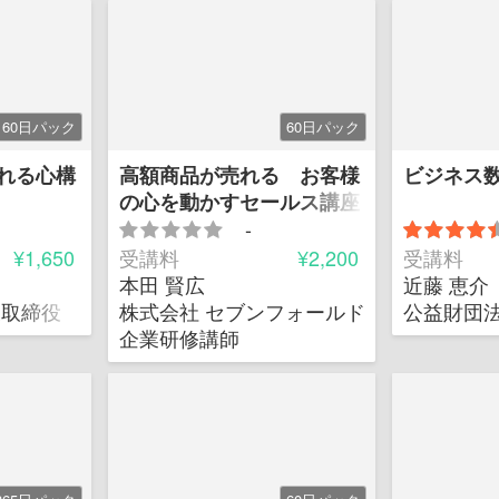
60日パック
60日パック
れる心構
高額商品が売れる お客様
ビジネス
の心を動かすセールス講座
-
¥1,650
受講料
¥2,200
受講料
本田 賢広
近藤 恵介
表取締役
株式会社 セブンフォールド・ブリス 代表
公益財団法
企業研修講師