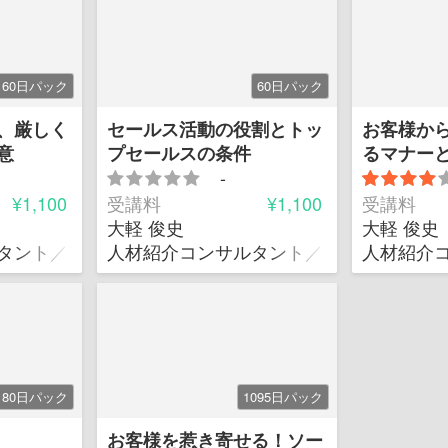
60日パック
60日パック
、厳しく
セールス活動の役割とトッ
お客様か
意
プセールスの条件
るマナー
-
ョン
¥1,100
受講料
¥1,100
受講料
大軽 俊史
大軽 俊史
タント／アクティベイト㈱ 代表取締役社長
人材紹介コンサルタント／アクティベイト
人材紹介
180日パック
1095日パック
お客様を惹き寄せる！ソー