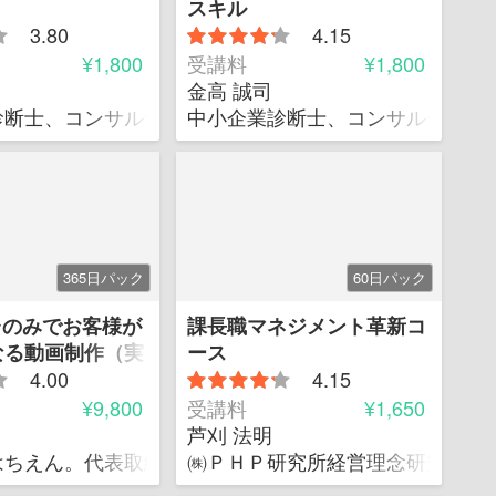
スキル
3.80
4.15
¥1,800
受講料
¥1,800
金高 誠司
ドリーム実行委員会理事
キー・トゥーサクセス経営
診断士、コンサルティング会社キー・トゥーサクセス経
中小企業診断士、コンサルティン
365日パック
60日パック
1台のみでお客様が
課長職マネジメント革新コ
なる動画制作（実
ース
4.00
4.15
¥9,800
受講料
¥1,650
芦刈 法明
はちえん。代表取締役 動画戦略コンサルタント
㈱ＰＨＰ研究所経営理念研究本部