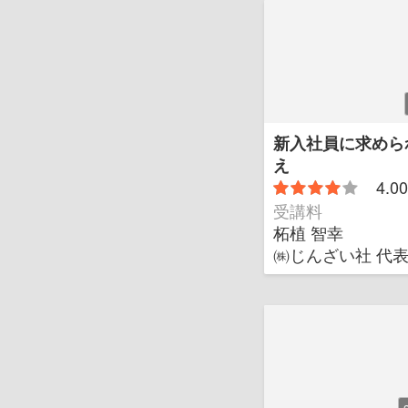
新入社員に求めら
え
4.00
受講料
柘植 智幸
㈱じんざい社 代