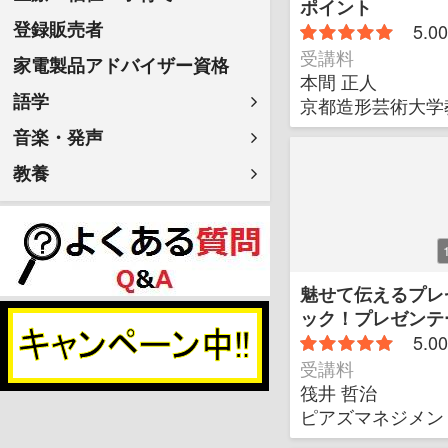
ポイント
登録販売者
5.00
受講料
家電製品アドバイザー資格
本間 正人
語学
京都造形芸術大学
音楽・発声
教養
魅せて伝えるプレ
ック！プレゼンテ
アカデミー
5.00
受講料
筏井 哲治
ピアズマネジメン