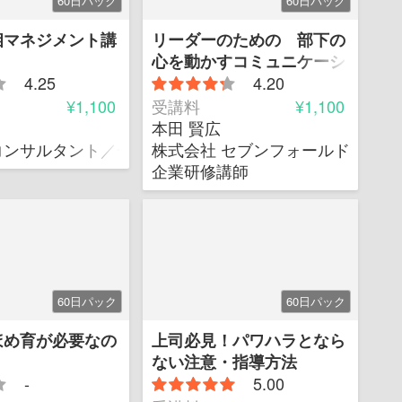
60日パック
60日パック
相マネジメント講
リーダーのための 部下の
心を動かすコミュニケーシ
4.25
ョン
4.20
¥1,100
受講料
¥1,100
本田 賢広
日本報連相センター 代表理事
コンサルタント／一般社団法人日本報連相センター 代
株式会社 セブンフォールド・ブリ
企業研修講師
60日パック
60日パック
ほめ育が必要なの
上司必見！パワハラとなら
ない注意・指導方法
-
5.00