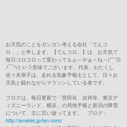
お天気のことをガンガン考える会社「てんコ
ロ．」と申します。【てんコロ．】は、お天気て
毎日コロコロって変わってもぉ～やぁ～ね～(*￣O
ﾉ￣*)という意味でございます。代表、わたくし
佐々木恭子は、走れる気象予報士として、日々お
天気と戯れながらマラソンしている者です。
ブログは、毎日更新で「世田谷、吉祥寺、東京デ
ィズニーランド、横浜」の局地予報と新潟の降雪
について、主に言い放ってます。 ブログ：
http://ameblo.jp/ten-coro/