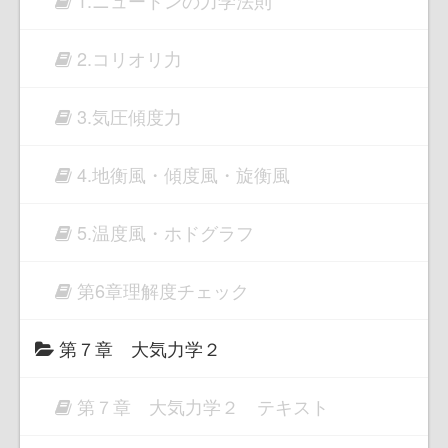
1.ニュートンの力学法則
2.コリオリ力
3.気圧傾度力
4.地衡風・傾度風・旋衡風
5.温度風・ホドグラフ
第6章理解度チェック
第７章 大気力学２
第７章 大気力学２ テキスト