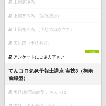
上層寒冷渦
上層寒冷渦 （実況把握）
上層寒冷渦 （予想の組み立て）
天気図（実技共通）
アンケートにご協力下さい。
てんコロ気象予報士講座 実技3（梅雨
前線型）
実技(梅雨前線型テキスト)１
実技（梅雨前線型テキスト）２