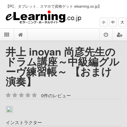
【PC、タブレット、スマホで資格ゲット elearning.co.jp】
小
中
大
井上 inoyan 尚彦先生の
ドラム講座～中級編グル
ーヴ練習帳～ 【おまけ
演奏】
0件のレビュー
インストラクター