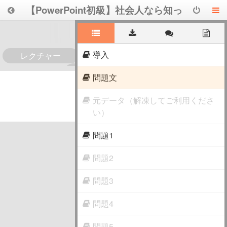
【PowerPoint初級】社会人なら知っ
ておきたいPowerPointリテラシー
導入
レクチャー
0
問題文
元データ（解凍してご利用くださ
い）
問題1
問題2
問題3
問題4
問題5