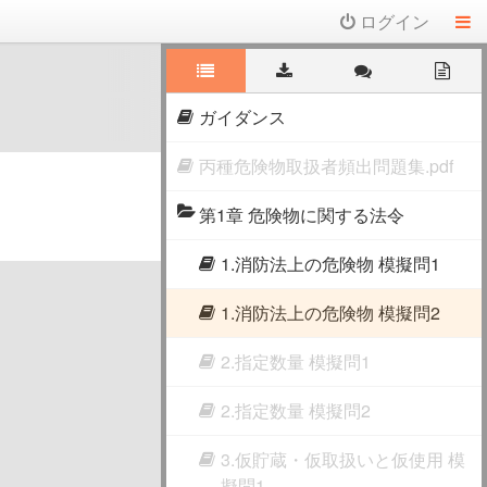
ログイン
ガイダンス
丙種危険物取扱者頻出問題集.pdf
第1章 危険物に関する法令
1.消防法上の危険物 模擬問1
1.消防法上の危険物 模擬問2
2.指定数量 模擬問1
2.指定数量 模擬問2
3.仮貯蔵・仮取扱いと仮使用 模
擬問1