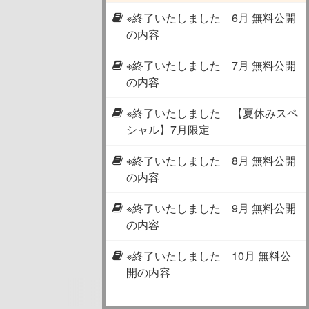
※終了いたしました 6月 無料公開
の内容
※終了いたしました 7月 無料公開
の内容
※終了いたしました 【夏休みスペ
シャル】7月限定
※終了いたしました 8月 無料公開
の内容
※終了いたしました 9月 無料公開
の内容
※終了いたしました 10月 無料公
開の内容