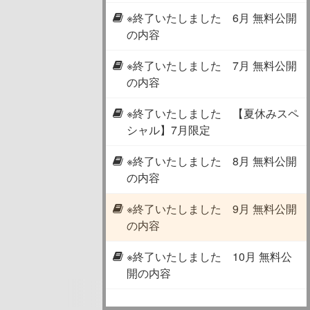
※終了いたしました 6月 無料公開
の内容
※終了いたしました 7月 無料公開
の内容
※終了いたしました 【夏休みスペ
シャル】7月限定
※終了いたしました 8月 無料公開
の内容
※終了いたしました 9月 無料公開
の内容
※終了いたしました 10月 無料公
開の内容