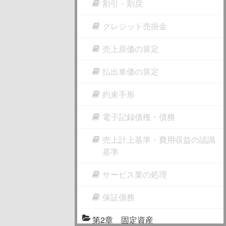
割引・割戻
クレジット売掛金
売上原価の算定
払出単価の算定
約束手形
電子記録債権・債務
売上計上基準・費用収益の認識
基準
サービス業の処理
保証債務
第2章 固定資産