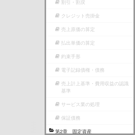
割引・割戻
クレジット売掛金
売上原価の算定
払出単価の算定
約束手形
電子記録債権・債務
売上計上基準・費用収益の認識
基準
サービス業の処理
保証債務
第2章 固定資産