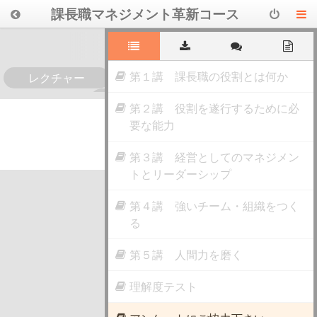
課長職マネジメント革新コース
第１講 課長職の役割とは何か
レクチャー
0
第２講 役割を遂行するために必
要な能力
第３講 経営としてのマネジメン
トとリーダーシップ
第４講 強いチーム・組織をつく
る
第５講 人間力を磨く
理解度テスト