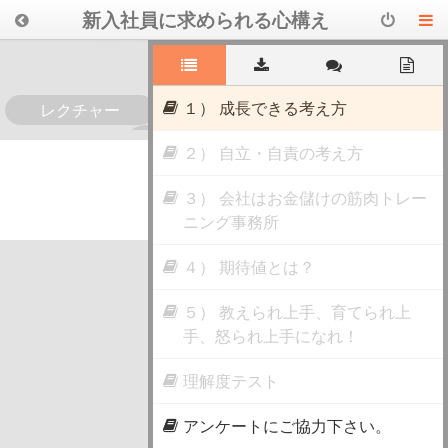
新入社員に求められる心構え
１） 成長できる考え方
レクチャー
0
２） 自立・自責の考え方
３） 会社はお金儲けの筋肉トレー
ニング事務所
４） 期待値とは？
５） 教えられ上手、育てられ上
手、怒られ上手になれ！
理解度テスト
アンケートにご協力下さい。