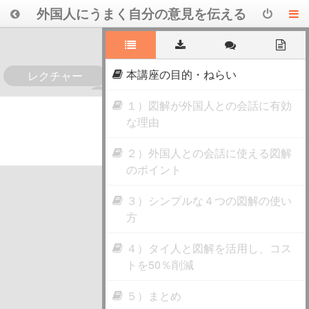
外国人にうまく自分の意見を伝える
〈図解〉活用術
本講座の目的・ねらい
レクチャー
0
１）図解が外国人との会話に有効
な理由
２）外国人との会話に使える図解
のポイント
３）シンプルな４つの図解の使い
方
４）タイ人と図解を活用し、コス
トを50％削減
５）まとめ