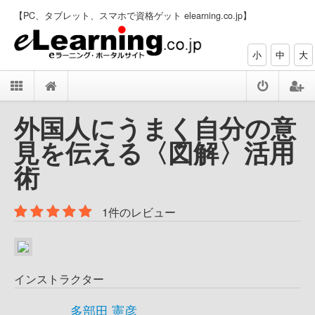
【PC、タブレット、スマホで資格ゲット elearning.co.jp】
小
中
大
外国人にうまく自分の意
見を伝える〈図解〉活用
術
1件のレビュー
インストラクター
多部田 憲彦