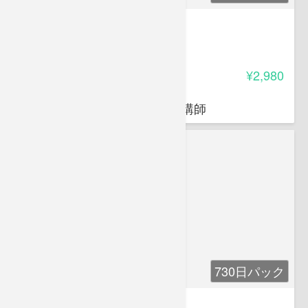
介護に役立つ高齢者皮膚疾患
4.75
受講料
¥2,980
奥田 知規
日本福祉教育専門学校非常勤講師
730日パック
健ママ検定講座