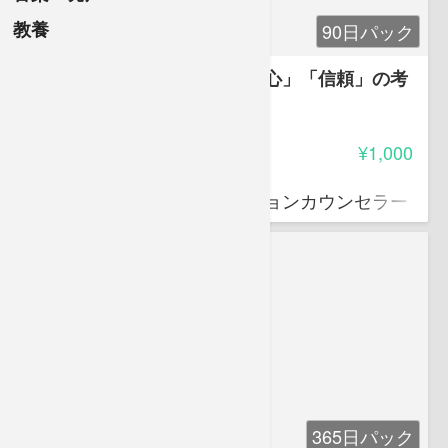
教養
90日パック
介護職のための「安全」「安心」「信頼」の考
え方
5.00
受講料
¥1,000
小田 昌敬
社会福祉士、コミュニケーションカウンセラー
365日パック