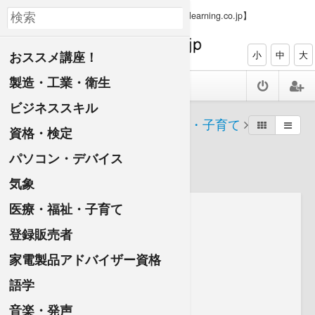
【PC、タブレット、スマホで資格ゲット elearning.co.jp】
おススメ講座！
小
中
大
製造・工業・衛生
ビジネススキル
すべての講座一覧
医療・福祉・子育て
資格・検定
福祉
パソコン・デバイス
気象
医療・福祉・子育て
登録販売者
家電製品アドバイザー資格
語学
音楽・発声