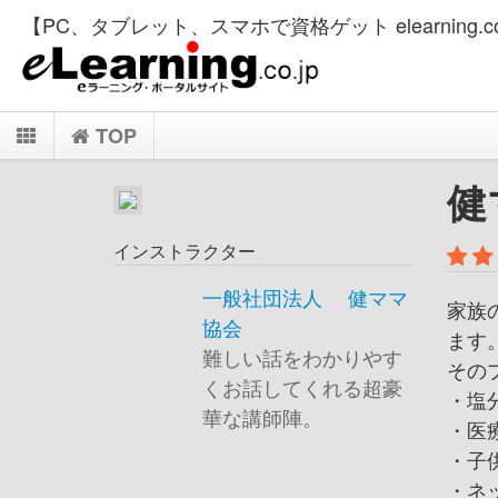
【PC、タブレット、スマホで資格ゲット elearning.co
TOP
健
インストラクター
一般社団法人 健ママ
家族
協会
ます
難しい話をわかりやす
その
くお話してくれる超豪
・塩
華な講師陣。
・医
・子
・ネ