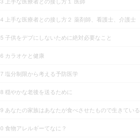
13 上手な医療者との接し方１ 医師
14 上手な医療者との接し方２ 薬剤師、看護士、介護士
15 子供をデブにしないために絶対必要なこと
16 カラオケと健康
17 塩分制限から考える予防医学
18 穏やかな老後を送るために
19 あなたの家族はあなたが食べさせたもので生きている
20 食物アレルギーてなに？