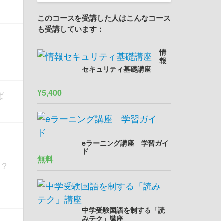
このコースを受講した人はこんなコース
も受講しています：
情
報
セキュリティ基礎講座
¥5,400
ぱ
eラーニング講座 学習ガイ
ド
無料
の？
中学受験国語を制する「読
みテク」講座