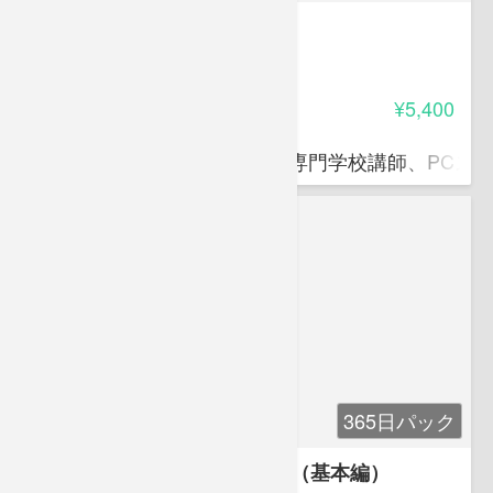
情報セキュリティ基礎講座
4.00
受講料
¥5,400
滝口 直樹
ITパスポート資格対策講師、専門学校講師、PCス
365日パック
ロジカルシンキングの重要性（基本編）