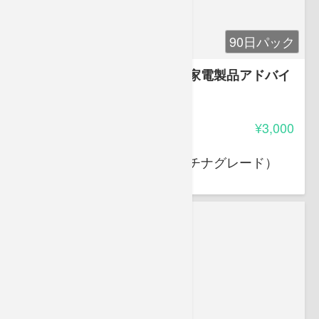
90日パック
試験対策問題集（生活家電）家電製品アドバイ
ザー
3.75
受講料
¥3,000
大岩 俊之
家電製品アドバイザー（プラチナグレード）
スマートマスター