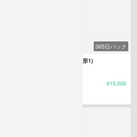
365日パック
小澤淳の最強の算数塾(平面図形1)
5.00
受講料
¥15,000
小澤 淳