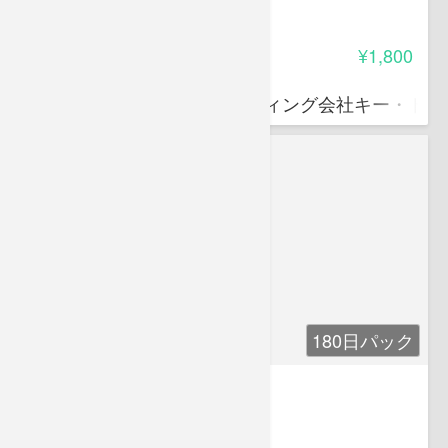
3.95
受講料
¥1,800
金高 誠司
中小企業診断士、コンサルティング会社キー・トゥ
180日パック
基礎小論文講座
4.55