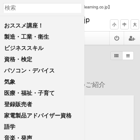
【PC、タブレット、スマホで資格ゲット elearning.co.jp】
おススメ講座！
小
中
大
製造・工業・衛生
ビジネススキル
すべての講座一覧
資格・検定
おススメ講座！
パソコン・デバイス
気象
最新公開講座・人気講座のご紹介
医療・福祉・子育て
登録販売者
家電製品アドバイザー資格
語学
音楽・発声