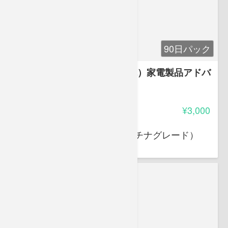
90日パック
試験対策問題集（AV情報家電）家電製品アドバ
イザー
3.35
受講料
¥3,000
大岩 俊之
家電製品アドバイザー（プラチナグレード）
スマートマスター