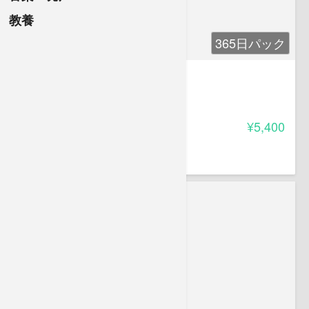
教養
365日パック
2級ボイラー技士 講座
4.60
受講料
¥5,400
中村 おりお