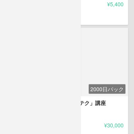
受講料
¥5,400
石井 秀明
論文オンライン代表
2000日パック
中学受験国語を制する「読みテク」講座
5.00
受講料
¥30,000
早瀬 律子