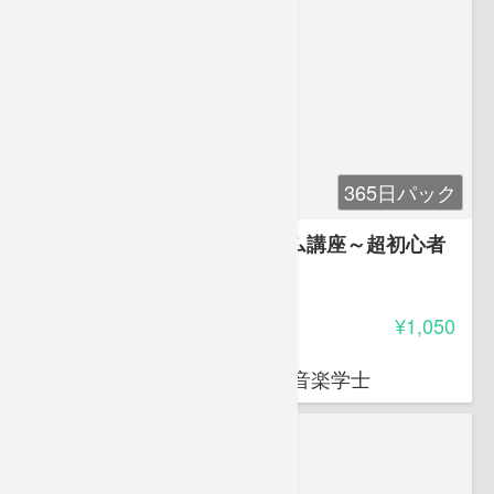
365日パック
井上 inoyan 尚彦先生のドラム講座～超初心者
編～
4.50
受講料
¥1,050
井上 inoyan 尚彦
大阪音楽大学打楽器科卒業 音楽学士