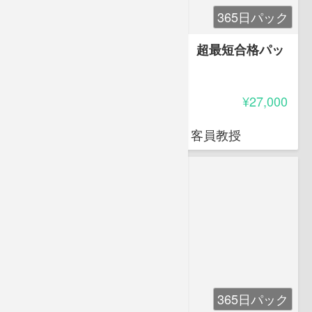
365日パック
アフロ先生と学ぶ登録販売者 超最短合格パッ
ク-令和版
4.85
受講料
¥27,000
岩堀 禎広
オクトエル代表 日本薬科大学 客員教授
365日パック