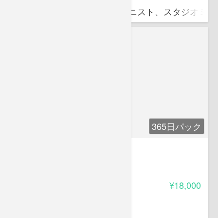
作曲家、編曲家、ジャズピアニスト、スタジオミュ
365日パック
箭島裕治eBASS塾 初級編
4.30
受講料
¥18,000
箭島 裕治
ベーシスト