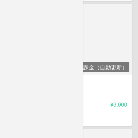
月額課金（自動更新）
箭島裕治eBASS塾 初級編
4.30
受講料
¥3,000
箭島 裕治
ベーシスト