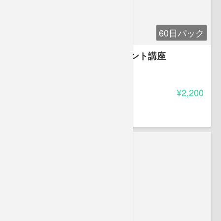
60日パック
職場全員で取り組むハラスメント講座
4.00
受講料
¥2,200
水谷 英夫
弁護士（仙台弁護士会所属）