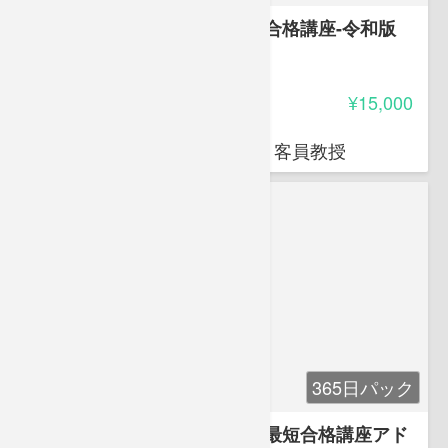
アフロ先生と学ぶ登録販売者合格講座-令和版
4.85
受講料
¥15,000
岩堀 禎広
オクトエル代表 日本薬科大学 客員教授
365日パック
アフロ先生と学ぶ登録販売者最短合格講座アド