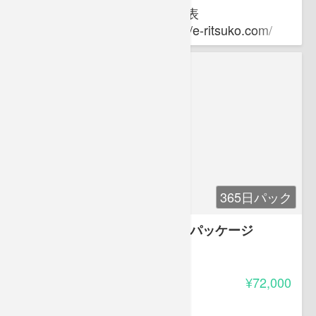
プライムミッションゼミ 代表
ホームページアドレス：http://e-ritsuko.com/
365日パック
てんコロ気象予報士講座 学科パッケージ
4.65
受講料
¥72,000
佐々木 恭子
てんコロ.主催 気象予報士