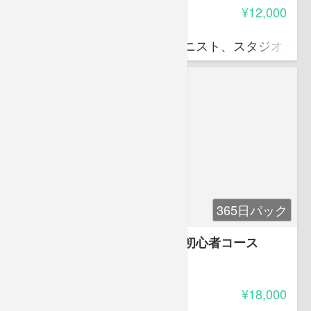
受講料
¥12,000
西 直樹
作曲家、編曲家、ジャズピアニスト、スタジオミュ
365日パック
ジャズ＆ポピュラーピアノ超初心者コース
4.00
受講料
¥18,000
西 直樹