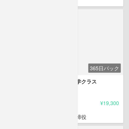
365日パック
初心者のためのやさしい統計学クラス
4.25
受講料
¥19,300
伊藤 亮太
スキラージャパン株式会社取締役