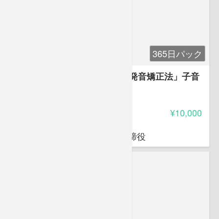
365日パック
発音の基礎講座「竹村式英語発音矯正法」子音
編
4.30
受講料
¥10,000
竹村 和浩
㈱Universal Education代表取締役