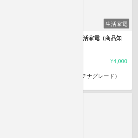
生活家電
家電製品アドバイザー試験 生活家電（商品知
識・取扱のみ）
4.15
受講料
¥4,000
大岩 俊之
家電製品アドバイザー（プラチナグレード）
スマートマスター