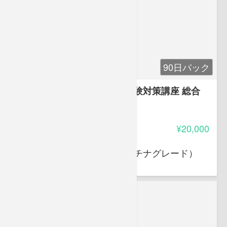
90日パック
家電製品アドバイザー資格試験対策講座 総合
3.70
受講料
¥20,000
大岩 俊之
家電製品アドバイザー（プラチナグレード）
スマートマスター