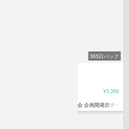
365日パック
ビジネス数学入門
4.35
受講料
¥3,300
近藤 恵介
公益財団法人 日本数学検定協会 企画開発部チーフ