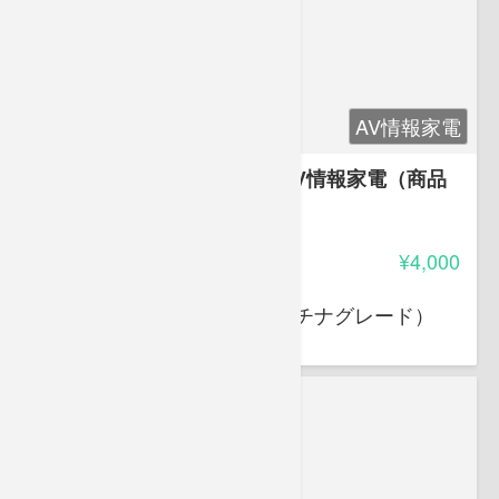
AV情報家電
家電製品アドバイザー試験 AV情報家電（商品
知識・取扱のみ）
3.75
受講料
¥4,000
大岩 俊之
家電製品アドバイザー（プラチナグレード）
スマートマスター