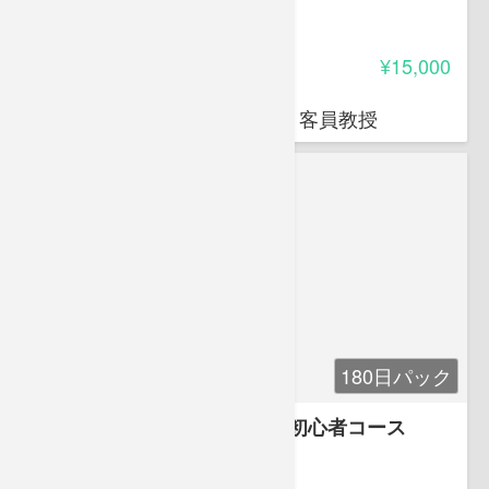
バンス
4.85
受講料
¥15,000
岩堀 禎広
オクトエル代表 日本薬科大学 客員教授
180日パック
ジャズ＆ポピュラーピアノ超初心者コース
4.00