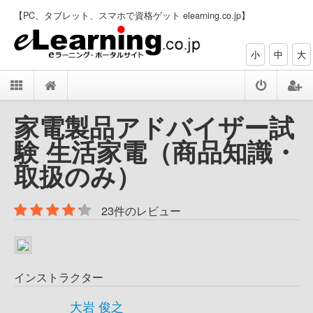
【PC、タブレット、スマホで資格ゲット elearning.co.jp】
小
中
大
家電製品アドバイザー試
験 生活家電（商品知識・
取扱のみ）
23件のレビュー
インストラクター
大岩 俊之