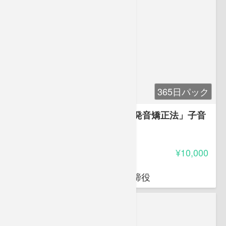
365日パック
発音の基礎講座「竹村式英語発音矯正法」子音
編
4.30
受講料
¥10,000
竹村 和浩
㈱Universal Education代表取締役