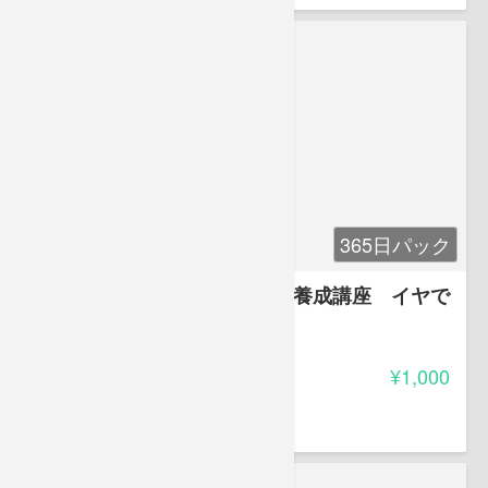
365日パック
英検３級 二次面接必勝・実力養成講座 イヤで
も身に付く英語力
-
受講料
¥1,000
釜本 二