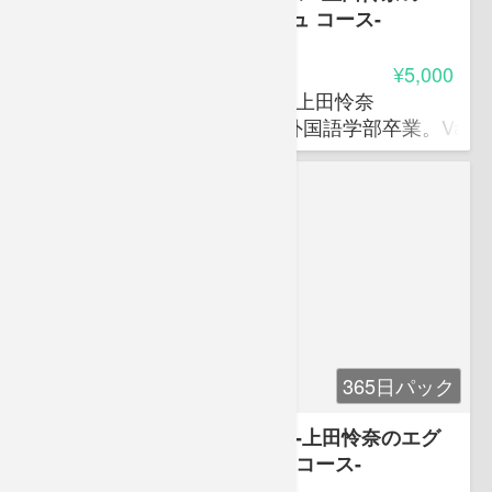
グゼクティブ・イングリッシュ コース-
4.85
受講料
¥5,000
さくらラーニングラボラトリ 上田怜奈
大阪外国語大学(現大阪大学)外国語学部卒業。Vancouver 
365日パック
聞いて話せる会議英語の基本 -上田怜奈のエグ
ゼクティブ・イングリッシュ コース-
5.00