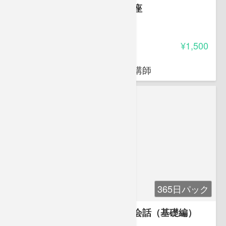
世界一分かりやすい韓国語講座
-
受講料
¥1,500
鄭 相教
東京国際ビジネスカレッジの講師
365日パック
すぐに使えるイタリア語旅行会話（基礎編）