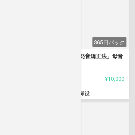
365日パック
発音の基礎講座「竹村式英語発音矯正法」母音
編
4.15
受講料
¥10,000
竹村 和浩
㈱Universal Education代表取締役