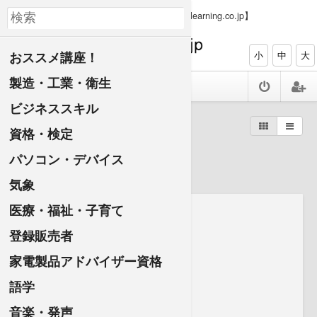
【PC、タブレット、スマホで資格ゲット elearning.co.jp】
おススメ講座！
小
中
大
製造・工業・衛生
ビジネススキル
すべての講座一覧
資格・検定
外国語
パソコン・デバイス
気象
医療・福祉・子育て
登録販売者
家電製品アドバイザー資格
語学
音楽・発声