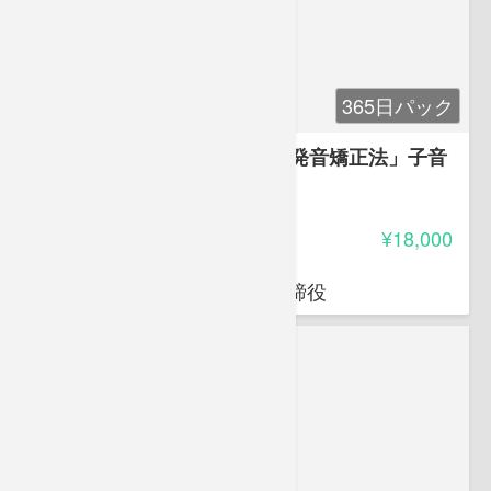
365日パック
発音の基礎講座「竹村式英語発音矯正法」子音
編&母音編パック（有料）
4.20
受講料
¥18,000
竹村 和浩
㈱Universal Education代表取締役