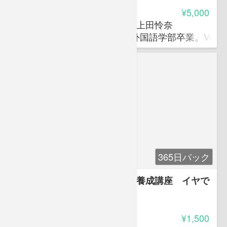
受講料
¥5,000
さくらラーニングラボラトリ 上田怜奈
大阪外国語大学(現大阪大学)外国語学部卒業。Vancouver 
365日パック
英検２級 二次面接必勝・実力養成講座 イヤで
も身に付く英語力
2.00
受講料
¥1,500