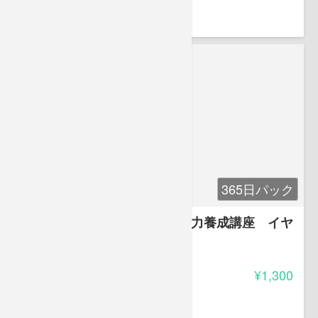
釜本 二
365日パック
英検準２級 二次面接必勝・実力養成講座 イヤ
でも身に付く英語力
-
受講料
¥1,300
釜本 二