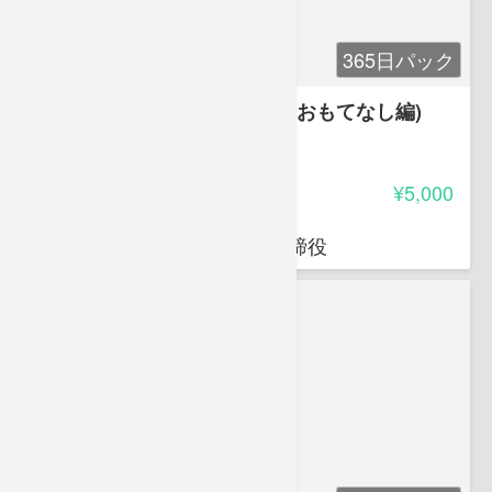
365日パック
発音の学校〜接客英語の基本(おもてなし編)
4.00
受講料
¥5,000
竹村 和浩
㈱Universal Education代表取締役