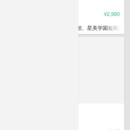
3.00
受講料
¥2,980
アントニオ マイッツァ
目白大学東京イタリア文化会館、星美学園短期大学
自己紹介
-