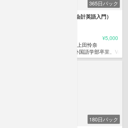
365日パック
数字を語る英語（ビジネス・会計英語入門）
-
受講料
¥5,000
さくらラーニングラボラトリ 上田怜奈
大阪外国語大学(現大阪大学)外国語学部卒業。Vancouver 
180日パック