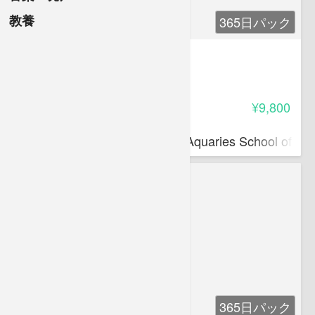
教養
365日パック
英検1級突破の極意と大特訓
-
受講料
¥9,800
植田 一三
プロ・達人養成教育研究機関Aquaries School of Com
365日パック