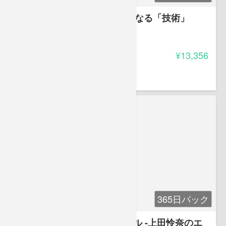
CNNニュースが聞けるようになる「技術」
4.45
受講料
¥13,356
金子 忠司
英語講師
365日パック
リスニングのための発音ルール -上田怜奈のエ