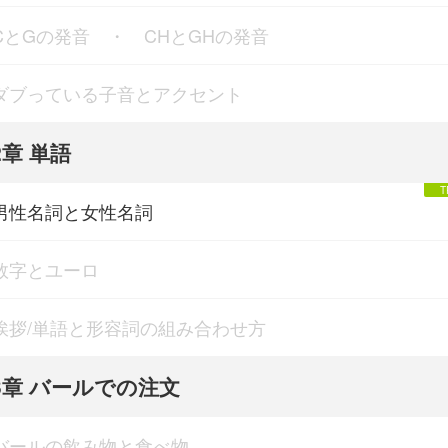
CとGの発音 ・ CHとGHの発音
ダブっている子音とアクセント
2章 単語
男性名詞と女性名詞
数字とユーロ
挨拶/単語と形容詞の組み合わせ方
3章 バールでの注文
バールの飲み物と食べ物