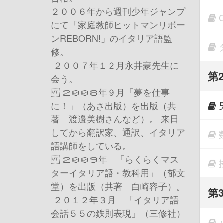
２００６年から週刊少年ジャンプ
にて「家庭教師ヒットマンリボー
ンREBORN!」のイタリア語監
修。
２００７年１２月永井豪先生に
第
会う。
２００８年９月「夢を仕事
に！」（あさ出版）を出版（共
著 渡邉美樹さんなど）。 来日
してから翻訳家、通訳、イタリア
語講師をしている。
２００９年 「らくらくマス
ターイタリア語・教科用」（郁文
堂）を出版（共著 白崎容子）。
第
２０１２年３月 「イタリア語
会話５５の鉄則表現」（三修社）