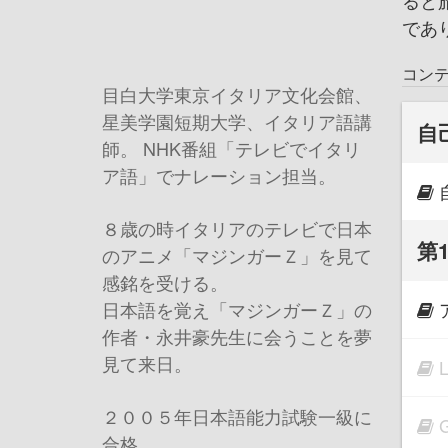
ると
であ
コン
目白大学東京イタリア文化会館、
星美学園短期大学、イタリア語講
自
師。 NHK番組「テレビでイタリ
ア語」でナレーション担当。
８歳の時イタリアのテレビで日本
第
のアニメ「マジンガーＺ」を見て
感銘を受ける。
日本語を覚え「マジンガーＺ」の
作者・永井豪先生に会うことを夢
見て来日。
２００５年日本語能力試験一級に
合格。