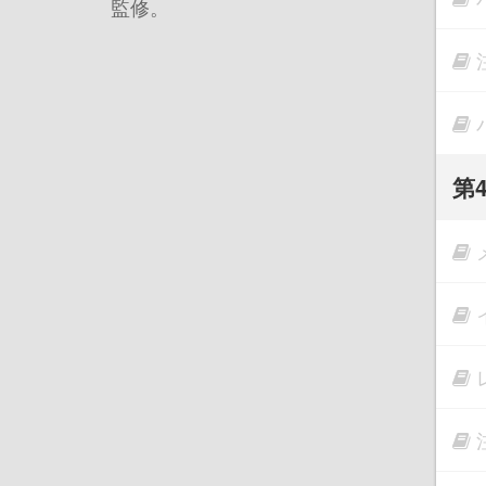
監修。
第