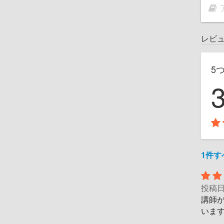
レビ
5
1件
投稿
講師
いま