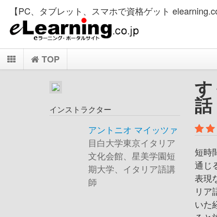
【PC、タブレット、スマホで資格ゲット elearning.co
TOP
す
話
インストラクター
アントニオ マイッツァ
目白大学東京イタリア
短時
文化会館、星美学園短
通じ
期大学、イタリア語講
表現
師
リア
いた