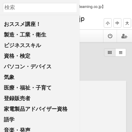
【PC、タブレット、スマホで資格ゲット elearning.co.jp】
おススメ講座！
小
中
大
製造・工業・衛生
ビジネススキル
すべての講座一覧
外国語
資格・検定
韓国語
パソコン・デバイス
気象
医療・福祉・子育て
登録販売者
家電製品アドバイザー資格
語学
音楽・発声