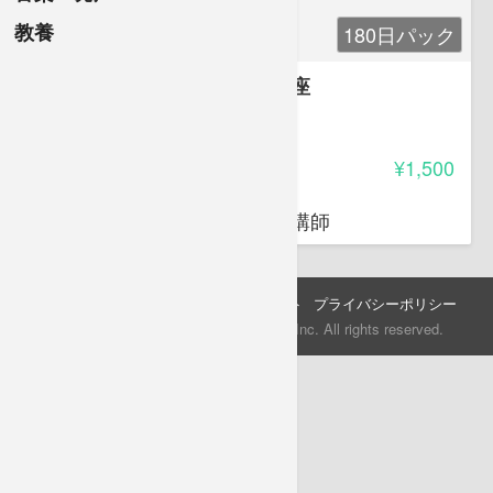
教養
180日パック
世界一分かりやすい韓国語講座
-
受講料
¥1,500
鄭 相教
東京国際ビジネスカレッジの講師
会社情報
講師になりたい方へ
サポート
プライバシーポリシー
©2009-2015 KiBAN iNTERNATiONAL Inc. All rights reserved.