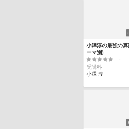
小澤淳の最強の算
ーマ別)
-
受講料
小澤 淳