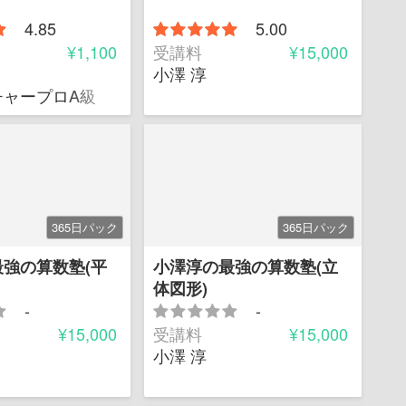
4.85
5.00
¥1,100
受講料
¥15,000
小澤 淳
部チーフ
チャープロA級
365日パック
365日パック
強の算数塾(平
小澤淳の最強の算数塾(立
体図形)
-
-
¥15,000
受講料
¥15,000
小澤 淳