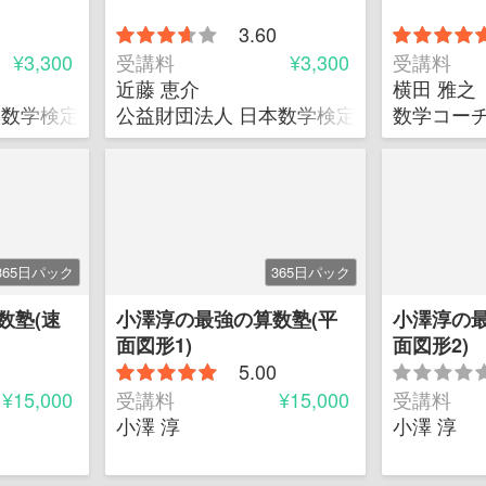
3.60
¥3,300
受講料
¥3,300
受講料
近藤 恵介
横田 雅之
本数学検定協会 企画開発部チーフ
公益財団法人 日本数学検定協会 企画開発
数学コー
365日パック
365日パック
数塾(速
小澤淳の最強の算数塾(平
小澤淳の最
面図形1)
面図形2)
5.00
¥15,000
受講料
¥15,000
受講料
小澤 淳
小澤 淳