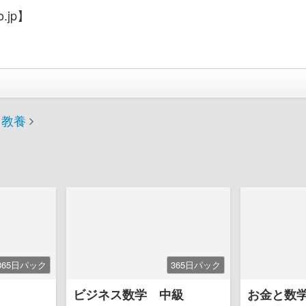
.jp】
教養
365日パック
365日パック
ビジネス数学 中級
お金と数