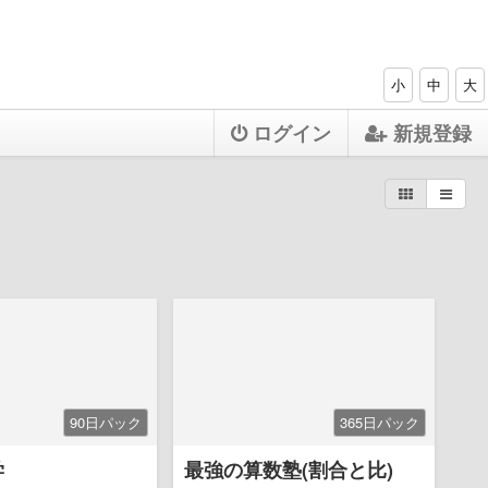
小
中
大
ログイン
新規登録
90日パック
365日パック
学
最強の算数塾(割合と比)