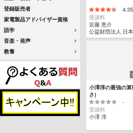
登録販売者
4.35
受講料
家電製品アドバイザー資格
近藤 恵介
語学
公益財団法人 日
音楽・発声
教養
小澤淳の最強の算
さ)
-
受講料
小澤 淳