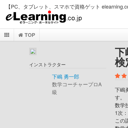
【PC、タブレット、スマホで資格ゲット elearning.co
TOP
下
検
インストラクター
下嶋 勇一郎
数学コーチャープロA
下嶋
級
す。
数学
1次
この