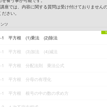
力を養う事が可能です。
の講座では、内容に関する質問は受け付けておりません
ください。
テンツ
1-1 平方根 (1)乗法 (2)除法
1-1 平方根 (3)加法 (4)減法
1-1 平方根 分配法則 乗法公式
1-1 平方根 分母の有理化
1-1 平方根 根号の中の数の求め方
1-2 １次不定方程式