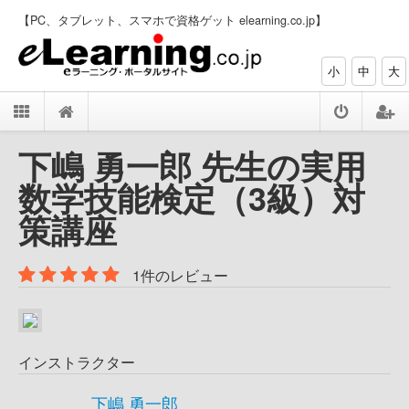
【PC、タブレット、スマホで資格ゲット elearning.co.jp】
小
中
大
下嶋 勇一郎 先生の実用
数学技能検定（3級）対
策講座
1件のレビュー
インストラクター
下嶋 勇一郎