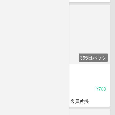
365日パック
登録販売者 漢方苦手対策講座
3.20
受講料
¥700
岩堀 禎広
オクトエル代表 日本薬科大学 客員教授