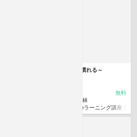
登録販売者ミニ講座～漢方に慣れる～
4.75
受講料
無料
キバンインターナショナル 小林
キバンインターナショナルのeラーニング講座コン