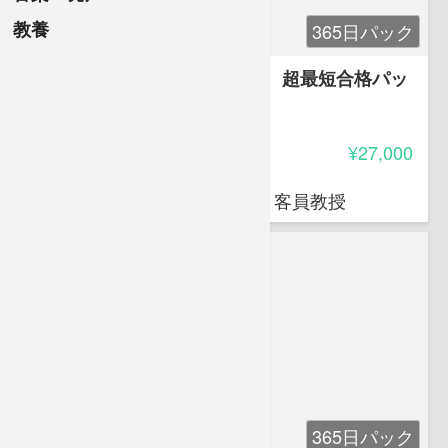
教養
365日パック
アフロ先生と学ぶ登録販売者 超最短合格パッ
ク-令和版
4.85
受講料
¥27,000
岩堀 禎広
オクトエル代表 日本薬科大学 客員教授
365日パック