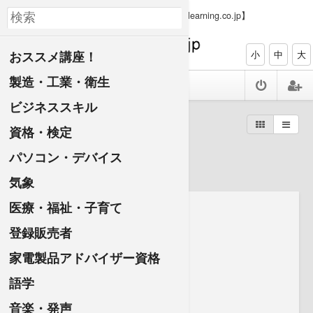
【PC、タブレット、スマホで資格ゲット elearning.co.jp】
おススメ講座！
小
中
大
製造・工業・衛生
ビジネススキル
すべての講座一覧
資格・検定
登録販売者
パソコン・デバイス
気象
医療・福祉・子育て
登録販売者
家電製品アドバイザー資格
語学
音楽・発声