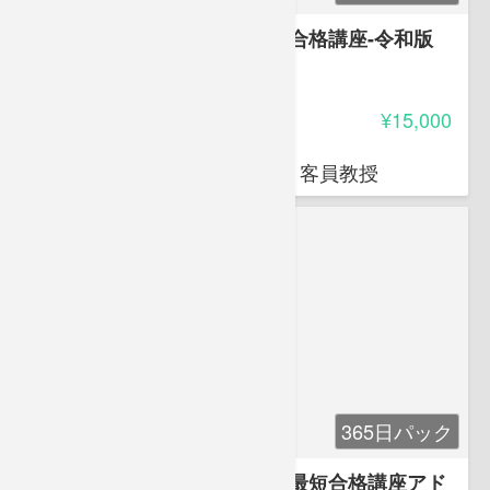
アフロ先生と学ぶ登録販売者合格講座-令和版
4.85
受講料
¥15,000
岩堀 禎広
オクトエル代表 日本薬科大学 客員教授
365日パック
アフロ先生と学ぶ登録販売者最短合格講座アド