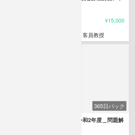
バンス
4.85
受講料
¥15,000
岩堀 禎広
オクトエル代表 日本薬科大学 客員教授
365日パック
登録販売者 過去問マスター 令和2年度＿問題解
説付き
5.00