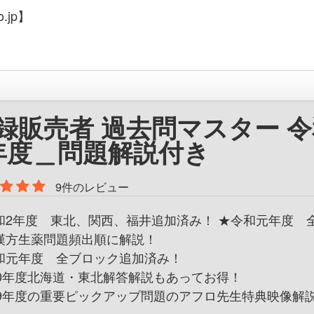
.jp】
録販売者 過去問マスター 
年度＿問題解説付き
9件のレビュー
和2年度 東北、関西、福井追加済み！ ★令和元年度 
漢方生薬問題頻出順に解説！
和元年度 全ブロック追加済み！
30年度北海道・東北解答解説もあってお得！
29年度の重要ピックアップ問題のアフロ先生特典映像解