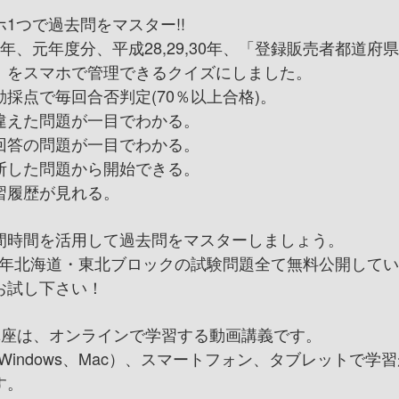
ホ1つで過去問をマスター!!
2年、元年度分、平成28,29,30年、「登録販売者都道府
」をスマホで管理できるクイズにしました。
動採点で毎回合否判定(70％以上合格)。
違えた問題が一目でわかる。
回答の問題が一目でわかる。
断した問題から開始できる。
習履歴が見れる。
間時間を活用して過去問をマスターしましょう。
30年北海道・東北ブロックの試験問題全て無料公開して
お試し下さい！
講座は、オンラインで学習する動画講義です。
（Windows、Mac）、スマートフォン、タブレットで学
す。