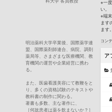
科大学 客員教授
※一
い。
※端
ます
ます
コン
明治薬科大学卒業後、国際薬学連
盟、国際薬剤師連合、病院、調剤
ア
薬局等、さまざまな医療機関、教
育機関の運営や企業経営に携わ
る。
また、医歯看護美容にて教鞭をと
り、多くの資格試験のテキストや
教科書の制作に関わる。
著書も多数、主な著作に、
［何故患者は薬を飲まないか？］