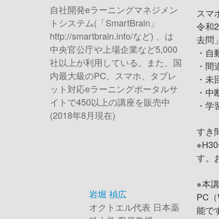
自社開発eラーニングマネジメン
スマ
トシステム(「SmartBrain」
令和
http://smartbrain.info/など) 、は
去問
中央官公庁や上場企業など5,000
・自
社以上が利用している。また、
国
・間
内最大級のPC、スマホ、タブレ
・未
ット対応eラーニングポータルサ
・中
イトで450以上の講座を販売中
・学
(2018年8月現在)
すき
※H
す。
※本
岩堀 禎広
PC
オクトエル代表 日本薬
能で