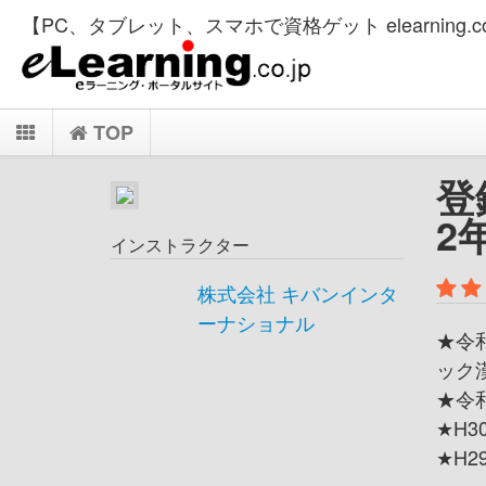
【PC、タブレット、スマホで資格ゲット elearning.co
TOP
登
2
インストラクター
株式会社 キバンインタ
ーナショナル
★令
ック
★令
★H
★H