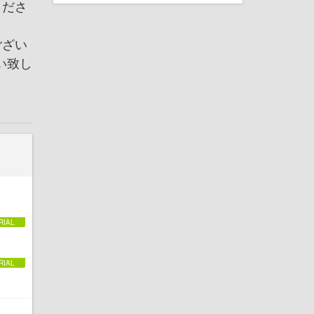
くださ
ござい
い致し