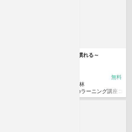
登録販売者ミニ講座～漢方に慣れる～
4.75
受講料
無料
キバンインターナショナル 小林
キバンインターナショナルのeラーニング講座コン