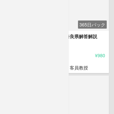
365日パック
令和元年度 登録販売者試験 奈良県解答解説
3.50
受講料
¥980
岩堀 禎広
オクトエル代表 日本薬科大学 客員教授