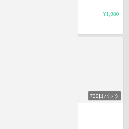
4.00
受講料
¥1,980
鋒山 丕
メンタルトレーナー
730日パック
健ママ検定講座
5.00