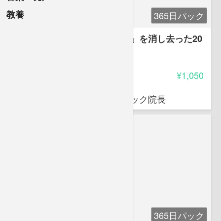
教養
365日パック
医者の私が薬を使わず「うつ」を消し去った20
の習慣
4.15
受講料
¥1,050
宮島 賢也
精神科医・湯島清水坂クリニック院長
365日パック