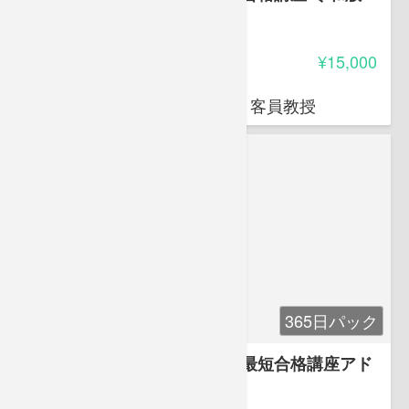
4.85
受講料
¥15,000
岩堀 禎広
オクトエル代表 日本薬科大学 客員教授
365日パック
アフロ先生と学ぶ登録販売者最短合格講座アド
バンス
4.85