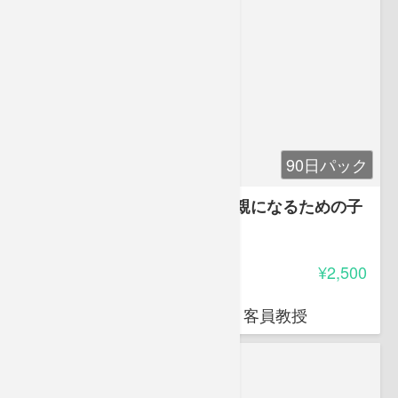
90日パック
将来、幸せになる子を育てる親になるための子
供の才能開発法・基礎編
-
受講料
¥2,500
岩堀 禎広
オクトエル代表 日本薬科大学 客員教授