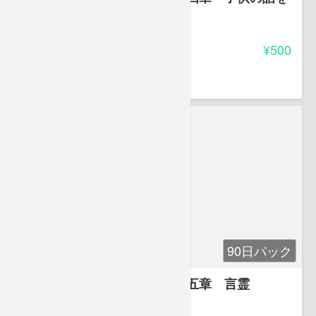
聴く
-
受講料
¥500
豊田 恵子
90日パック
お母さんのガイドブック 第五章 言霊