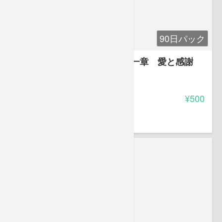
90日パック
お母さんのガイドブック 第一章 愛と感謝
-
受講料
¥500
豊田 恵子