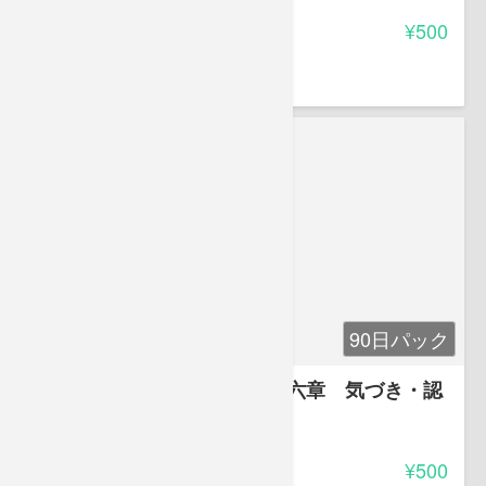
-
受講料
¥500
豊田 恵子
90日パック
お母さんのガイドブック 第六章 気づき・認
める・許す・手放す
-
受講料
¥500