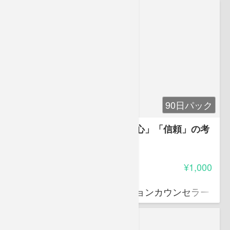
90日パック
介護職のための「安全」「安心」「信頼」の考
え方
5.00
受講料
¥1,000
小田 昌敬
社会福祉士、コミュニケーションカウンセラー