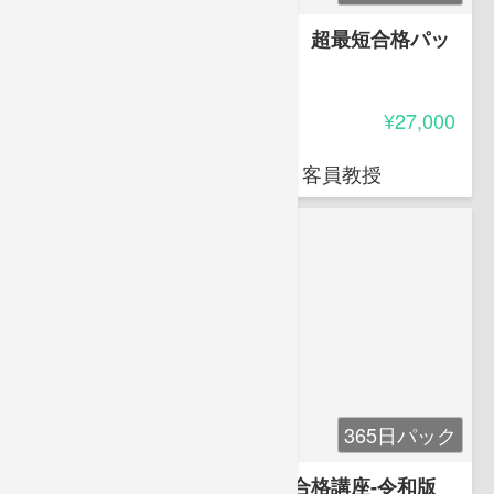
アフロ先生と学ぶ登録販売者 超最短合格パッ
ク-令和版
4.85
受講料
¥27,000
岩堀 禎広
オクトエル代表 日本薬科大学 客員教授
365日パック
アフロ先生と学ぶ登録販売者合格講座-令和版