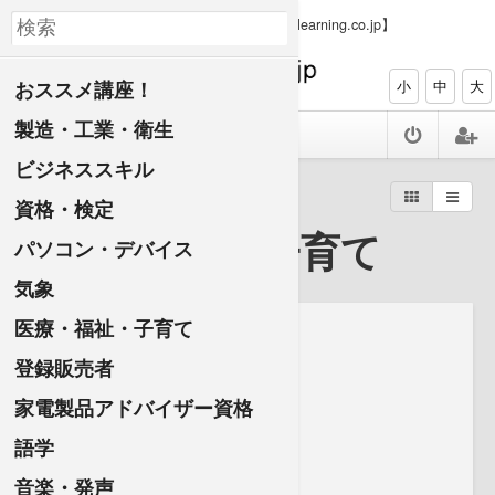
【PC、タブレット、スマホで資格ゲット elearning.co.jp】
おススメ講座！
小
中
大
製造・工業・衛生
ビジネススキル
すべての講座一覧
資格・検定
医療・福祉・子育て
パソコン・デバイス
気象
医療・福祉・子育て
登録販売者
家電製品アドバイザー資格
語学
音楽・発声