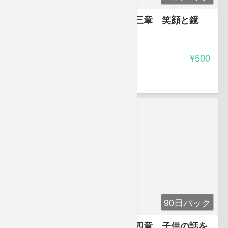
お母さんのガイドブック 第三章 笑顔と鏡
-
受講料
¥500
豊田 恵子
90日パック
お母さんのガイドブック 第四章 子供の話を