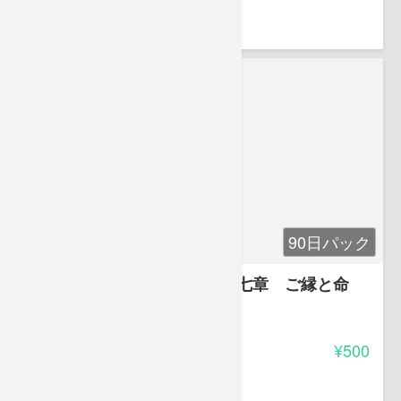
豊田 恵子
90日パック
お母さんのガイドブック 第七章 ご縁と命
-
受講料
¥500
豊田 恵子