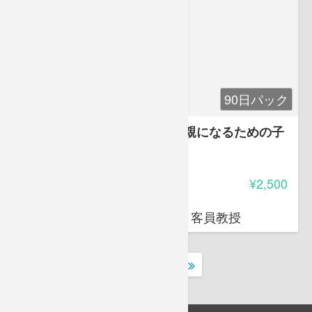
90日パック
将来、幸せになる子を育てる親になるための子
供の才能開発法・実践編
-
受講料
¥2,500
岩堀 禎広
オクトエル代表 日本薬科大学 客員教授
1
2