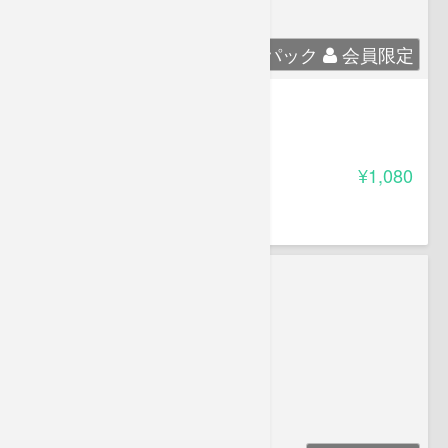
30日パック
会員限定
メンタルヘルス対策基礎講座
4.50
受講料
¥1,080
アテイン 株式会社