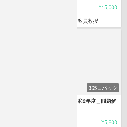
受講料
¥15,000
岩堀 禎広
オクトエル代表 日本薬科大学 客員教授
365日パック
登録販売者 過去問マスター 令和2年度＿問題解
説付き
5.00
受講料
¥5,800