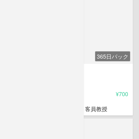
365日パック
登録販売者 漢方苦手対策講座
3.20
受講料
¥700
岩堀 禎広
オクトエル代表 日本薬科大学 客員教授