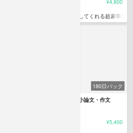
受講料
¥4,800
一般社団法人 健ママ協会
難しい話をわかりやすくお話してくれる超豪華な講
180日パック
受かる！《医療系》就職試験小論文・作文
3.75
受講料
¥5,400
石井 秀明