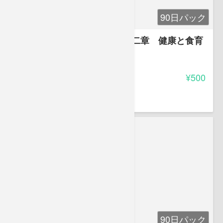
90日パック
お母さんのガイドブック 第二章 健康と食育
-
受講料
¥500
豊田 恵子
90日パック