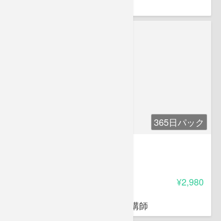
論文オンライン代表
365日パック
介護に役立つ高齢者皮膚疾患
4.75
受講料
¥2,980
奥田 知規
日本福祉教育専門学校非常勤講師