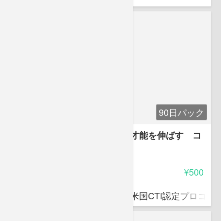
90日パック
自己肯定感を高めてこどもの才能を伸ばす コ
ミュニケーション３つのコツ
4.00
受講料
¥500
山本 武史
ポテンシャルビジョン代表 米国CTI認定プロコー