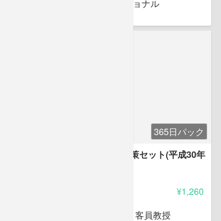
株式会社 キバンインターナショナル
365日パック
登録販売者試験 最新傾向対策セット(平成30年
8月)
3.35
受講料
¥1,260
岩堀 禎広
オクトエル代表 日本薬科大学 客員教授