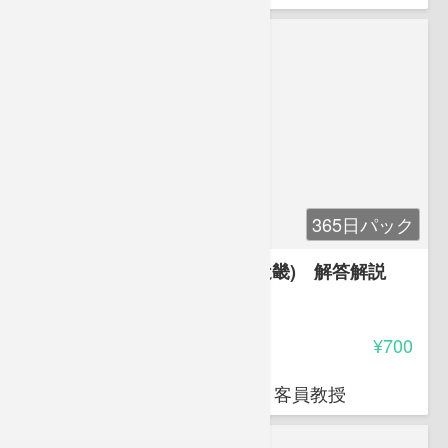
365日パック
平成30年度登録販売者試験(近畿) 解答解説
4.00
受講料
¥700
岩堀 禎広
オクトエル代表 日本薬科大学 客員教授