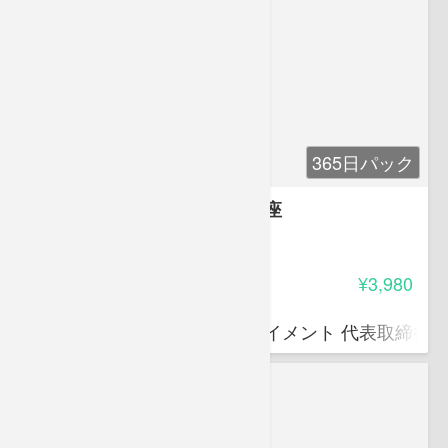
365日パック
子育てコミュニケーション講座
4.90
受講料
¥3,980
小巻 亜矢
株式会社サンリオエンターテイメント 代表取締役