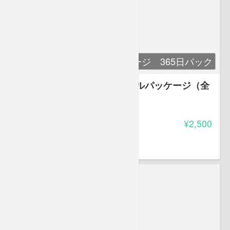
フルパッケージ 365日パック
お母さんのガイドブック フルパッケージ（全
七章）
-
受講料
¥2,500
豊田 恵子