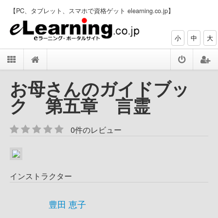
【PC、タブレット、スマホで資格ゲット elearning.co.jp】
小
中
大
お母さんのガイドブッ
ク 第五章 言霊
0件のレビュー
インストラクター
豊田 恵子