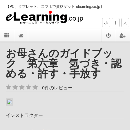
【PC、タブレット、スマホで資格ゲット elearning.co.jp】
小
中
大
お母さんのガイドブッ
ク 第六章 気づき・認
める・許す・手放す
0件のレビュー
インストラクター