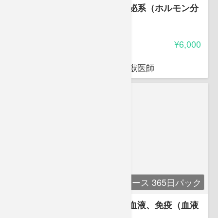
講座９ 解剖生理学９ 内分泌系（ホルモン分
泌）
-
受講料
¥6,000
荒岡 杉
穴吹動物看護カレッジ講師 獣医師
単科コース 365日パック
講座１０ 解剖生理学１０ 血液、免疫（血液
の成分、免疫のしくみ）