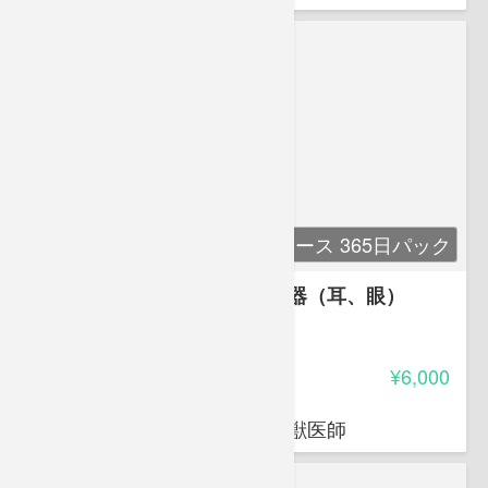
単科コース 365日パック
講座３ 解剖生理学３ 感覚器（耳、眼）
-
受講料
¥6,000
荒岡 杉
穴吹動物看護カレッジ講師 獣医師