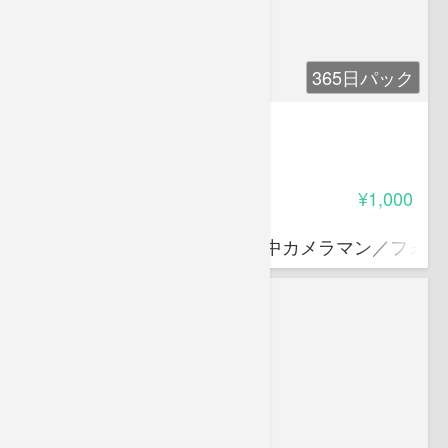
365日パック
エコ・自然塾 Vol.2
-
受講料
¥1,000
道城 征央
水中を中心に陸上まで撮る水中カメラマン／フォト