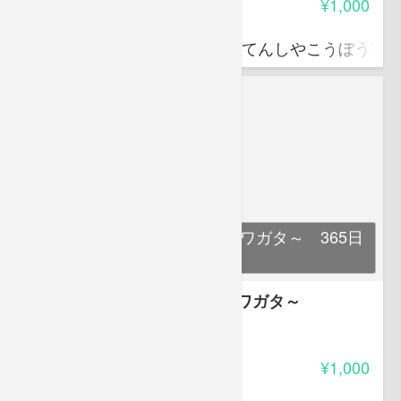
受講料
¥1,000
政所 名積
昆虫標本作成業「展翅屋工房(てんしやこうぼう)」
展翅屋工房標本作成入門～クワガタ～ 365日
パック
展翅屋工房標本作成入門～クワガタ～
-
受講料
¥1,000
政所 名積