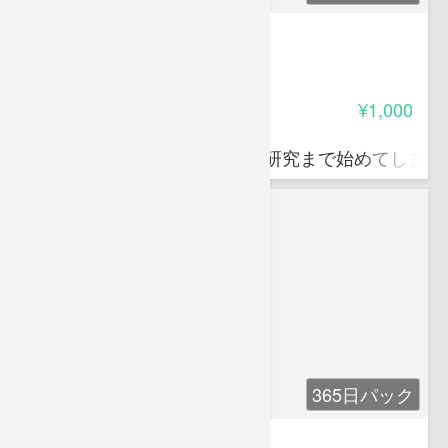
マンボウなんでも博物館V2
-
受講料
¥1,000
海星 夏輝
マンボウ好きをこじらせて、研究まで始めてしまっ
365日パック
長沼毅の変な生き物