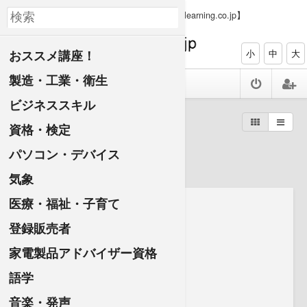
【PC、タブレット、スマホで資格ゲット elearning.co.jp】
おススメ講座！
小
中
大
製造・工業・衛生
ビジネススキル
すべての講座一覧
教養
資格・検定
生き物
パソコン・デバイス
気象
医療・福祉・子育て
登録販売者
家電製品アドバイザー資格
語学
音楽・発声