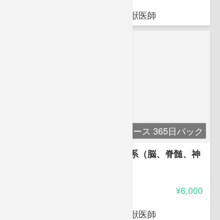
荒岡 杉
穴吹動物看護カレッジ講師 獣医師
単科コース 365日パック
講座２ 解剖生理学２ 神経系（脳、脊髄、神
経）
-
受講料
¥6,000
荒岡 杉
穴吹動物看護カレッジ講師 獣医師