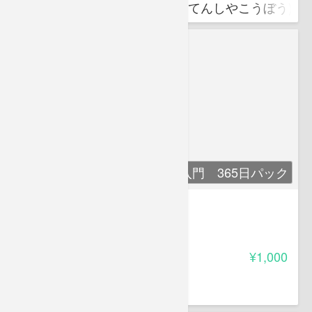
昆虫標本作成業「展翅屋工房(てんしやこうぼう)」
ぼうぼう工房の鳥学入門 365日パック
ぼうぼう工房の鳥学入門
-
受講料
¥1,000
吉田 敦