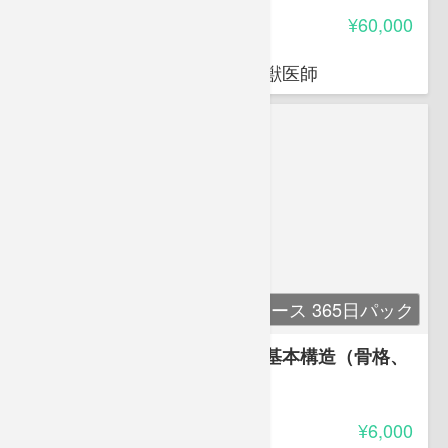
受講料
¥60,000
荒岡 杉
穴吹動物看護カレッジ講師 獣医師
単科コース 365日パック
講座１ 解剖生理学１身体の基本構造（骨格、
筋肉）
-
受講料
¥6,000