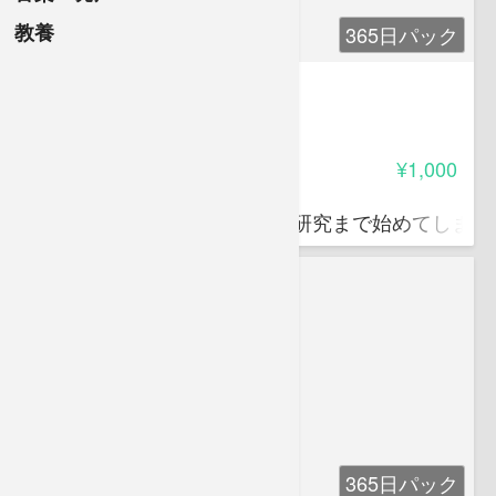
教養
365日パック
マンボウなんでも博物館
3.65
受講料
¥1,000
海星 夏輝
マンボウ好きをこじらせて、研究まで始めてしまっ
365日パック