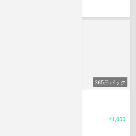
菊池 夢美
365日パック
カワウソ学入門
5.00
受講料
¥1,000
岡元 友実子