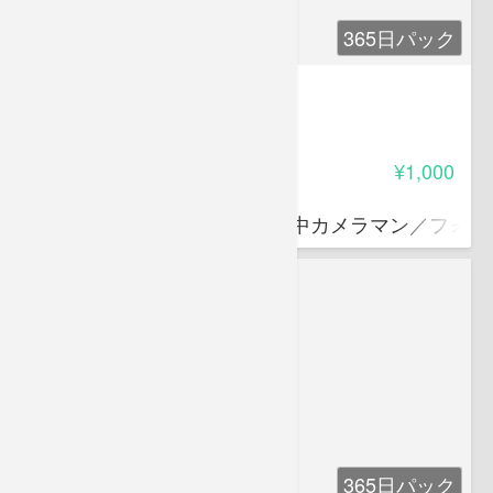
365日パック
エコ・自然塾 Vol.3
-
受講料
¥1,000
道城 征央
水中を中心に陸上まで撮る水中カメラマン／フォト
365日パック