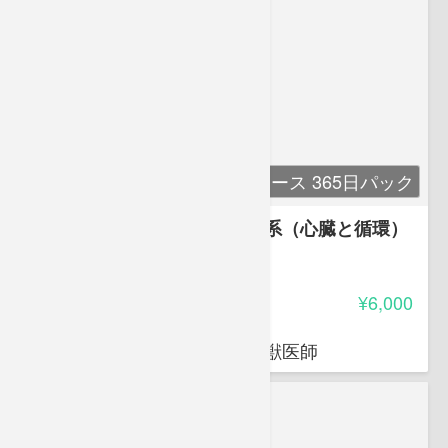
単科コース 365日パック
講座４ 解剖生理学４ 脈管系（心臓と循環）
-
受講料
¥6,000
荒岡 杉
穴吹動物看護カレッジ講師 獣医師