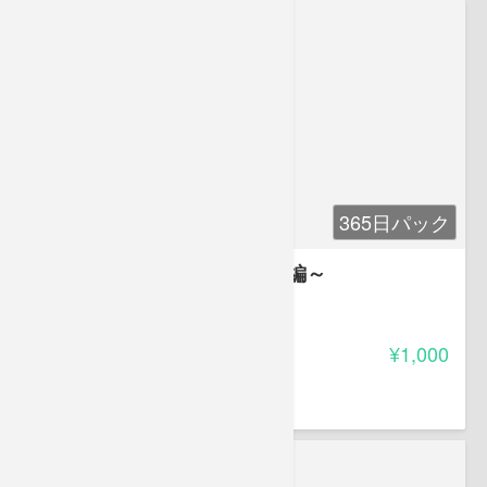
365日パック
『透明標本』製作講座～入門編～
-
受講料
¥1,000
渡邉 俊文