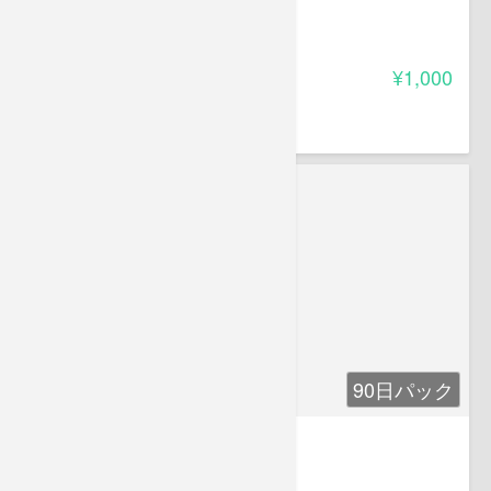
-
受講料
¥1,000
ながさき 一生
90日パック
だれちょこ 犬編