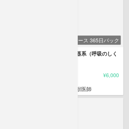
単科コース 365日パック
講座５ 解剖生理学５ 呼吸器系（呼吸のしく
み）
-
受講料
¥6,000
荒岡 杉
穴吹動物看護カレッジ講師 獣医師