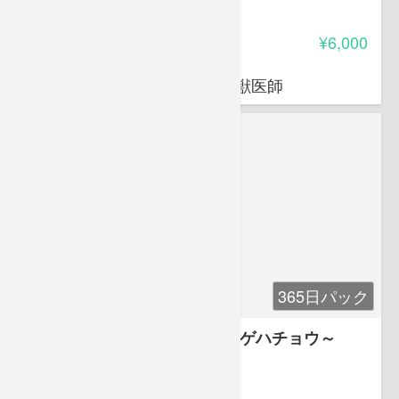
-
受講料
¥6,000
荒岡 杉
穴吹動物看護カレッジ講師 獣医師
365日パック
展翅屋工房 標本作成入門～アゲハチョウ～
-