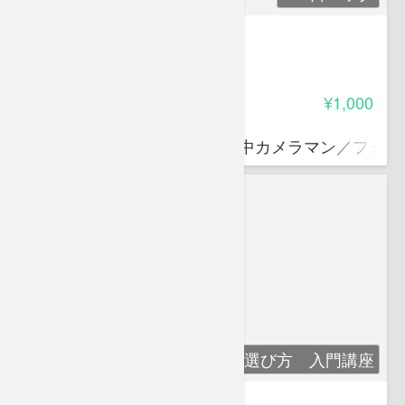
エコ・自然塾 Vol.4
-
受講料
¥1,000
道城 征央
水中を中心に陸上まで撮る水中カメラマン／フォト
魚の流通と選び方 入門講座
魚の流通と選び方 入門講座