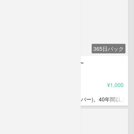
365日パック
ペンギン大学～すみだ水族館～
-
受講料
¥1,000
上田 一生
ペンギン会議研究員(創設メンバー)。40年間以上