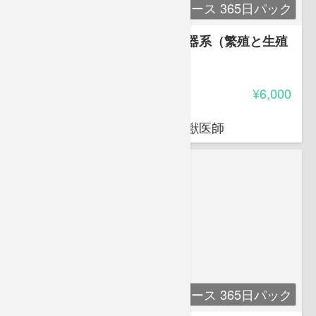
単科コース 365日パック
講座８ 解剖生理学８ 生殖器系（繁殖と生殖
器）
-
受講料
¥6,000
荒岡 杉
穴吹動物看護カレッジ講師 獣医師
単科コース 365日パック