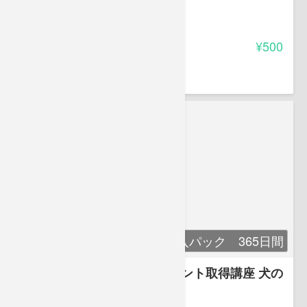
-
受講料
¥500
長沼 毅
一括購入パック 365日間
動物看護師統一認定資格ポイント取得講座 犬の
解剖・生理学
-