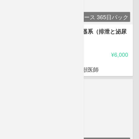
単科コース 365日パック
講座７ 解剖生理学７ 泌尿器系（排泄と泌尿
器）
-
受講料
¥6,000
荒岡 杉
穴吹動物看護カレッジ講師 獣医師