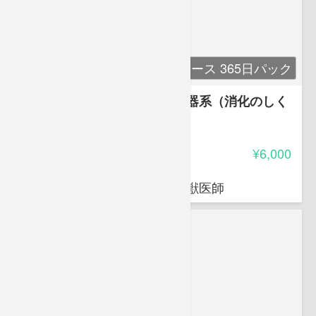
単科コース 365日パック
講座６ 解剖生理学６ 消化器系（消化のしく
み）
-
受講料
¥6,000
荒岡 杉
穴吹動物看護カレッジ講師 獣医師