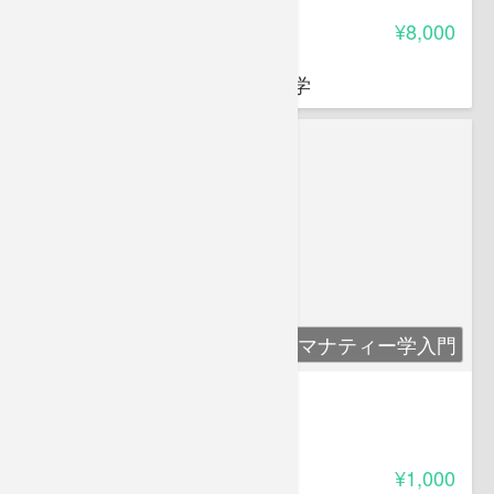
-
受講料
¥8,000
冨澤 奏子
博士（環境学）、横浜国立大学
マナティー学入門
マナティー学入門
4.50
受講料
¥1,000