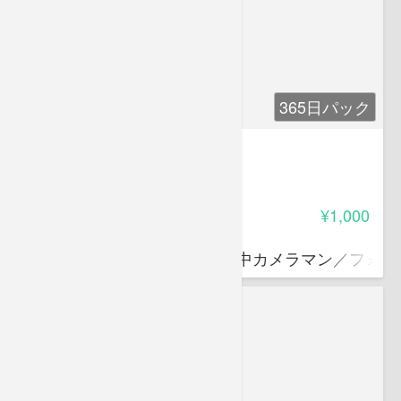
365日パック
エコ・自然塾Vol.1
-
受講料
¥1,000
道城 征央
水中を中心に陸上まで撮る水中カメラマン／フォト