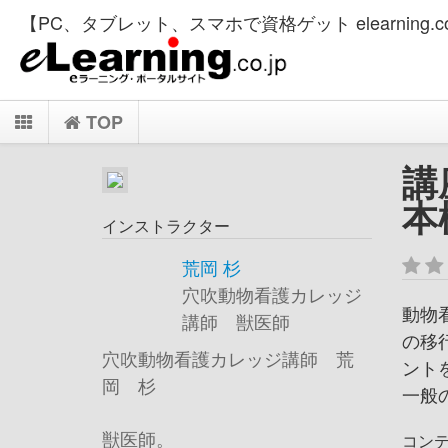
【PC、タブレット、スマホで資格ゲット elearning.co
TOP
講
本
インストラクター
荒岡 杉
穴吹動物看護カレッジ
動物
講師 獣医師
の移
穴吹動物看護カレッジ講師 荒
ント
岡 杉
一般
獣医師。
コン