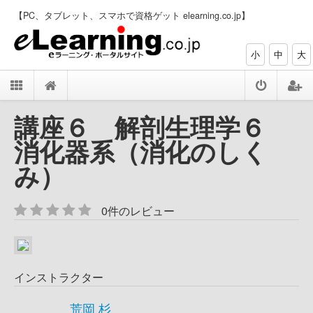
【PC、タブレット、スマホで資格ゲット elearning.co.jp】
小
中
大
講座６ 解剖生理学６
消化器系（消化のしく
み）
0件のレビュー
インストラクター
荒岡 杉