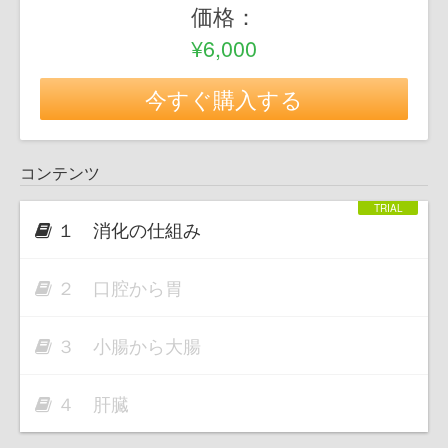
価格：
¥6,000
今すぐ購入する
コンテンツ
１ 消化の仕組み
２ 口腔から胃
３ 小腸から大腸
４ 肝臓