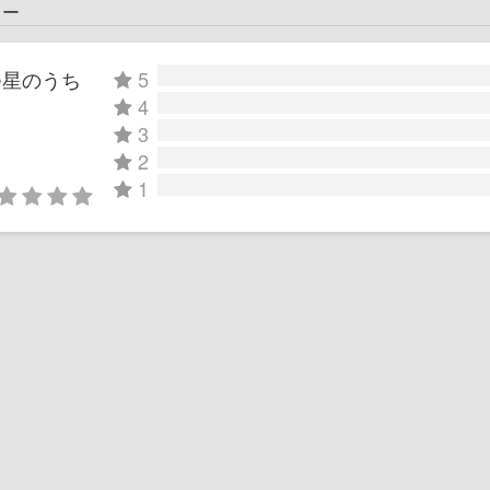
ュー
つ星のうち
5
4
3
2
1