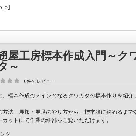
.jp】
翅屋工房標本作成入門～ク
タ～
0件のレビュー
は、標本作成のメインとなるクワガタの標本作りを紹介
の方法、展翅・展足のやり方から、標本箱に納めるまで
ーカットにて作業の細部をご覧いただけます。
テンツ