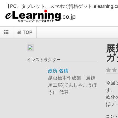
【PC、タブレット、スマホで資格ゲット elearning.co
TOP
展
ガ
インストラクター
政所 名積
昆虫標本作成業「展翅
今回
屋工房(てんしやこうぼ
す。
う)」代表
軟化
ぼノ
コン