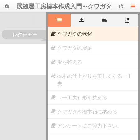
展翅屋工房標本作成入門～クワガタ
～
クワガタの軟化
レクチャー
0
クワガタの展足
形を整える
標本の仕上がりを美しくする一工
夫
（一工夫）形を整える
クワガタを標本箱に納める
アンケートにご協力下さい。