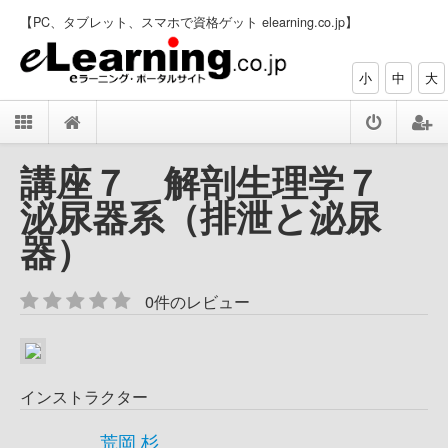
【PC、タブレット、スマホで資格ゲット elearning.co.jp】
小
中
大
講座７ 解剖生理学７
泌尿器系（排泄と泌尿
器）
0件のレビュー
インストラクター
荒岡 杉