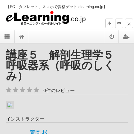
【PC、タブレット、スマホで資格ゲット elearning.co.jp】
小
中
大
講座５ 解剖生理学５
呼吸器系（呼吸のしく
み）
0件のレビュー
インストラクター
荒岡 杉