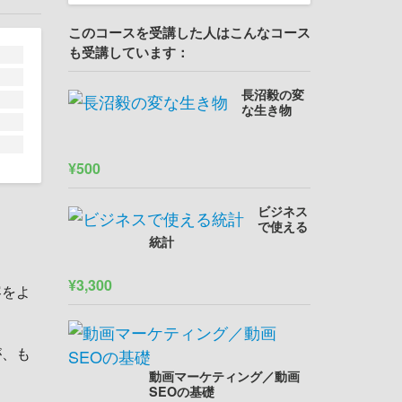
このコースを受講した人はこんなコース
も受講しています：
長沼毅の変
な生き物
¥500
ビジネス
で使える
統計
¥3,300
容をよ
が、も
動画マーケティング／動画
SEOの基礎