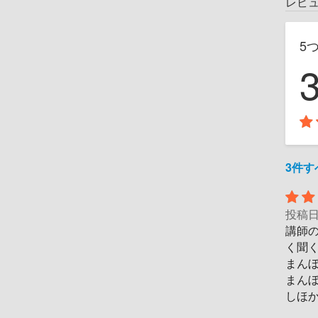
レビ
5
3件
投稿
講師
く聞
まん
まん
しほ