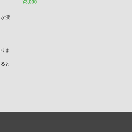
¥3,000
容が濃
知りま
いると