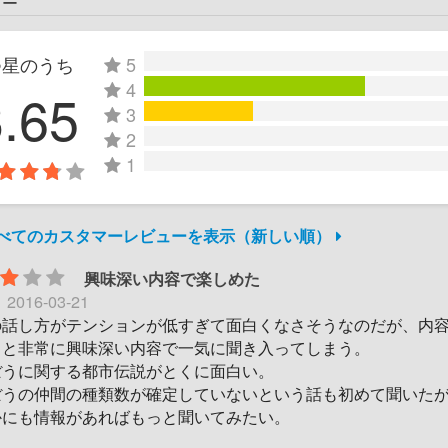
ュー
つ星のうち
5
4
3.65
3
2
1
すべてのカスタマーレビューを表示（新しい順）
興味深い内容で楽しめた
日
2016-03-21
の話し方がテンションが低すぎて面白くなさそうなのだが、内
くと非常に興味深い内容で一気に聞き入ってしまう。
ぼうに関する都市伝説がとくに面白い。
ぼうの仲間の種類数が確定していないという話も初めて聞いた
かにも情報があればもっと聞いてみたい。