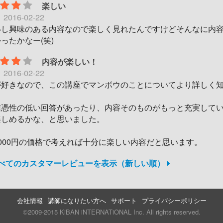
楽しい
日
2016-02-22
いし興味のある内容なので楽しく見れたんですけどそんなに内
ったかなー(笑)
内容が楽しい！
日
2016-02-22
が好きなので、この講座でマンボウのことについてより詳しく
。
信憑性の低い回答があったり、内容そのものがもっと充実して
楽しめるかな、と思いました。
000円の価格で考えれば十分に楽しい内容だと思います。
すべてのカスタマーレビューを表示（新しい順）
会社情報
講師になりたい方へ
サポート
プライバシーポリシー
©2009-2015 KiBAN iNTERNATiONAL Inc. All rights reserved.