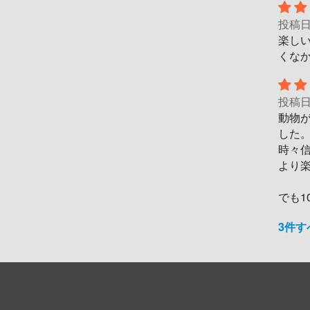
投稿
楽し
くなか
投稿
動物
した
時々
より
でも1
3件