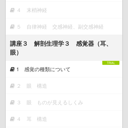
４ 末梢神経
５ 自律神経 交感神経、副交感神経
講座３ 解剖生理学３ 感覚器（耳、
眼）
1 感覚の種類について
２ 眼 構造
３ 眼 ものが見えるしくみ
４ 耳 構造