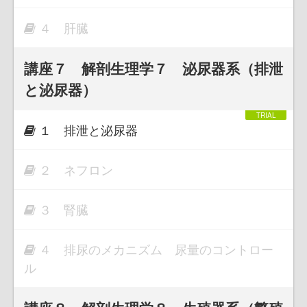
４ 肝臓
講座７ 解剖生理学７ 泌尿器系（排泄
と泌尿器）
１ 排泄と泌尿器
２ ネフロン
３ 腎臓
４ 排尿のメカニズム 尿量のコントロー
ル