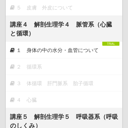
５ 皮膚 外皮について
講座４ 解剖生理学４ 脈管系（心臓
と循環）
１ 身体の中の水分・血管について
２ 循環系
３ 体循環 肝門脈系 胎子循環
４ 心臓
講座５ 解剖生理学５ 呼吸器系（呼吸
のしくみ）