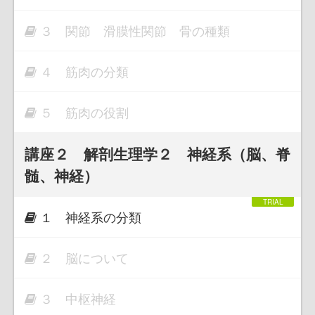
３ 関節 滑膜性関節 骨の種類
４ 筋肉の分類
５ 筋肉の役割
講座２ 解剖生理学２ 神経系（脳、脊
髄、神経）
１ 神経系の分類
２ 脳について
３ 中枢神経