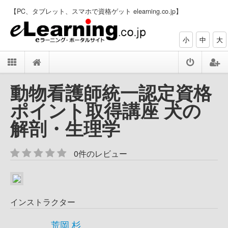
【PC、タブレット、スマホで資格ゲット elearning.co.jp】
小
中
大
動物看護師統一認定資格
ポイント取得講座 犬の
解剖・生理学
0件のレビュー
インストラクター
荒岡 杉