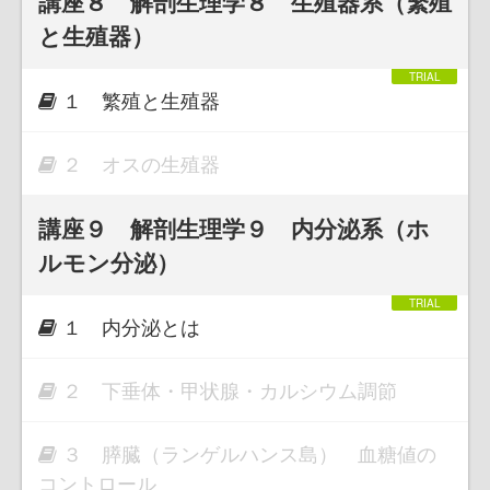
講座８ 解剖生理学８ 生殖器系（繁殖
と生殖器）
１ 繁殖と生殖器
２ オスの生殖器
講座９ 解剖生理学９ 内分泌系（ホ
ルモン分泌）
１ 内分泌とは
２ 下垂体・甲状腺・カルシウム調節
３ 膵臓（ランゲルハンス島） 血糖値の
コントロール