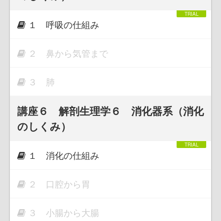
１ 呼吸の仕組み
２ 鼻から気管まで
３ 肺
講座６ 解剖生理学６ 消化器系（消化
のしくみ）
１ 消化の仕組み
２ 口腔から胃
３ 小腸から大腸