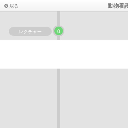
動物看
戻る
0
レクチャー