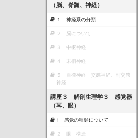
（脳、脊髄、神経）
１ 神経系の分類
２ 脳について
３ 中枢神経
４ 末梢神経
５ 自律神経 交感神経、副交感
神経
講座３ 解剖生理学３ 感覚器
（耳、眼）
1 感覚の種類について
２ 眼 構造