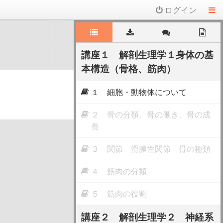
ログイン
講座１ 解剖生理学１身体の基
本構造（骨格、筋肉）
１ 細胞・動物体について
２ 骨の分類、骨の働き、骨の成
長
３ 関節 滑膜性関節 骨の種類
４ 筋肉の分類
５ 筋肉の役割
講座２ 解剖生理学２ 神経系