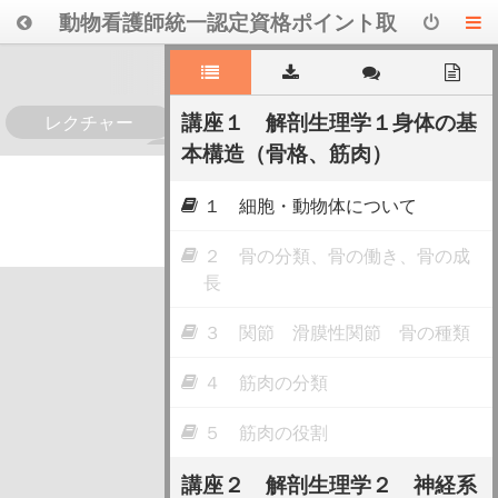
動物看護師統一認定資格ポイント取
得講座 犬の解剖・生理学
講座１ 解剖生理学１身体の基
レクチャー
本構造（骨格、筋肉）
0
１ 細胞・動物体について
２ 骨の分類、骨の働き、骨の成
長
３ 関節 滑膜性関節 骨の種類
４ 筋肉の分類
５ 筋肉の役割
講座２ 解剖生理学２ 神経系