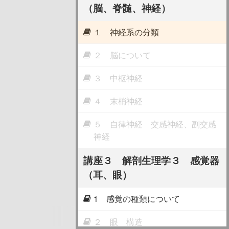
（脳、脊髄、神経）
１ 神経系の分類
２ 脳について
３ 中枢神経
４ 末梢神経
５ 自律神経 交感神経、副交感
神経
講座３ 解剖生理学３ 感覚器
（耳、眼）
1 感覚の種類について
２ 眼 構造