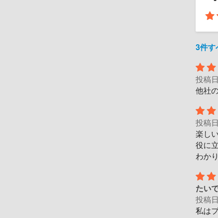
3件
投稿
他社
投稿
楽し
役に
わか
たい
投稿
私は