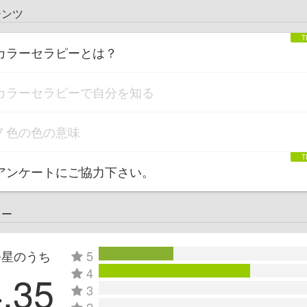
テンツ
カラーセラピーとは？
カラーセラピーで自分を知る
７色の色の意味
アンケートにご協力下さい。
ュー
つ星のうち
5
4
4.35
3