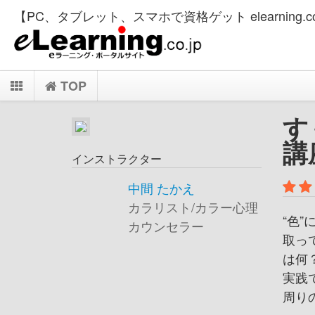
【PC、タブレット、スマホで資格ゲット elearning.co
TOP
す
講
インストラクター
中間 たかえ
カラリスト/カラー心理
“色
カウンセラー
取っ
は何
実践
周り