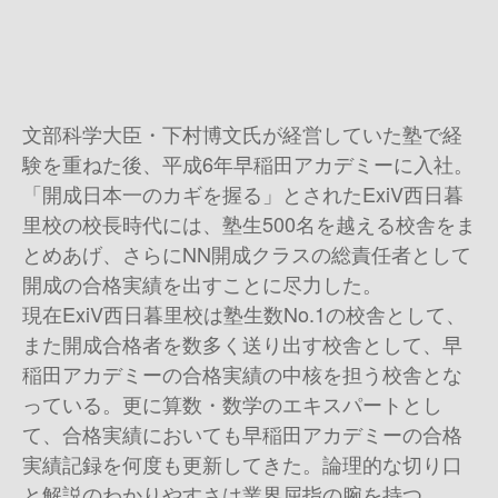
文部科学大臣・下村博文氏が経営していた塾で経
験を重ねた後、平成6年早稲田アカデミーに入社。
「開成日本一のカギを握る」とされたExiV西日暮
里校の校長時代には、塾生500名を越える校舎をま
とめあげ、さらにNN開成クラスの総責任者として
開成の合格実績を出すことに尽力した。
現在ExiV西日暮里校は塾生数No.1の校舎として、
また開成合格者を数多く送り出す校舎として、早
稲田アカデミーの合格実績の中核を担う校舎とな
っている。更に算数・数学のエキスパートとし
て、合格実績においても早稲田アカデミーの合格
実績記録を何度も更新してきた。論理的な切り口
と解説のわかりやすさは業界屈指の腕を持つ。