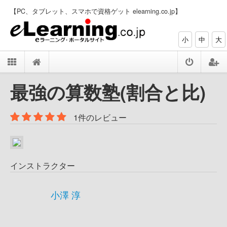
【PC、タブレット、スマホで資格ゲット elearning.co.jp】
小
中
大
最強の算数塾(割合と比)
1件のレビュー
インストラクター
小澤 淳